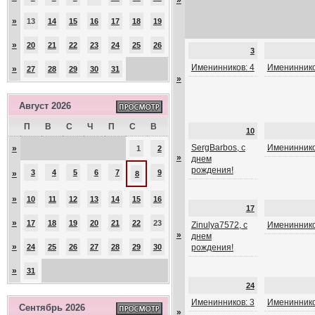
»
»
13
14
15
16
17
18
19
»
20
21
22
23
24
25
26
3
Именинников: 4
Имениннико
»
27
28
29
30
31
»
Август 2026
П
В
С
Ч
П
С
В
10
SergBarbos, с
Имениннико
»
1
2
»
днем
рождения!
3
4
5
6
7
9
»
8
»
10
11
12
13
14
15
16
17
»
17
18
19
20
21
22
23
Zinulya7572, с
Имениннико
»
днем
»
24
25
26
27
28
29
30
рождения!
»
31
24
Именинников: 3
Имениннико
Сентябрь 2026
»