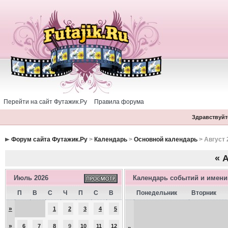
Перейти на сайт Футажик.Ру
Правила форума
Здравствуйте
Форум сайта Футажик.Ру
>
Календарь
>
Основной календарь
> Август 
«
А
Июль 2026
Календарь событий и имен
П
В
С
Ч
П
С
В
Понедельник
Вторник
»
1
2
3
4
5
»
6
7
8
9
10
11
12