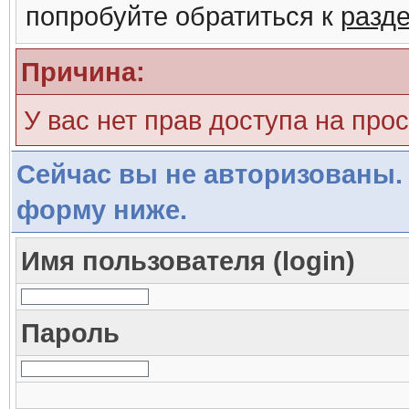
попробуйте обратиться к
разд
Причина:
У вас нет прав доступа на про
Сейчас вы не авторизованы. 
форму ниже.
Имя пользователя (login)
Пароль