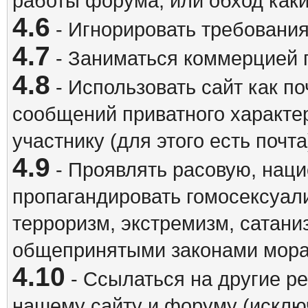
работы форума, или обход каки
4.6
- Игнорировать требовани
4.7
- Заниматься коммерцией 
4.8
- Использовать сайт как п
сообщений приватного характе
участнику (для этого есть почта
4.9
- Проявлять расовую, наци
пропагандировать гомосексуал
терроризм, экстремизм, сатани
общепринятыми законами мора
4.10
- Ссылаться на другие р
нашему сайту и форуму (исклю