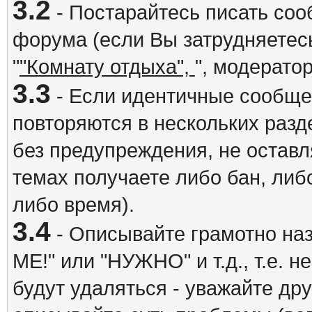
3.2
- Постарайтесь писать со
форума (если Вы затрудняетесь
"
"Комнату отдыха",
", модерато
3.3
- Если идентичные сообщ
повторяются в нескольких разд
без предупреждения, не оставл
темах получаете либо бан, либ
либо время).
3.4
- Описывайте грамотно на
ME!" или "НУЖНО" и т.д., т.е. 
будут удаляться - уважайте др