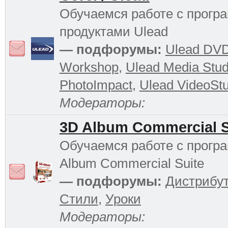
Обучаемся работе с прог
продуктами Ulead
— подфорумы:
Ulead DV
Workshop
,
Ulead Media Stud
PhotoImpact
,
Ulead VideoStu
Модераторы:
3D Album Commercial S
Обучаемся работе с прогр
Album Commercial Suite
— подфорумы:
Дистрибу
Стили
,
Уроки
Модераторы: