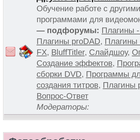
Обучение работе с другим
программами для видеомо
— подфорумы:
Плагины -
Плагины proDAD
,
Плагины 
FX
,
BluffTitler
,
Слайдшоу
,
О
Создание эффектов
,
Прогр
сборки DVD
,
Программы д
создания титров
,
Плагины 
Вопрос-Ответ
Модераторы: