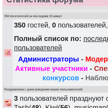
350 посетителей за последние 15 минут
350
гостей,
0
пользователей
Полный список по:
послед
пользователей
Администраторы
-
Модер
Активные участники
-
Спе
конкурсов
-
Наблю
Поздравляем с днем рождения наших пользователей:
3
пользователей празднуют 
Tash
(
48
),
Kiwi
(
56
),
musicman