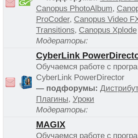
Canopus PhotoAlbum
,
Cano
ProCoder
,
Canopus Video F
Transitions
,
Canopus Xplode
Модераторы:
CyberLink PowerDirect
Обучаемся работе с прогр
CyberLink PowerDirector
— подфорумы:
Дистрибу
Плагины
,
Уроки
Модераторы:
MAGIX
Обучаемся работе с прог