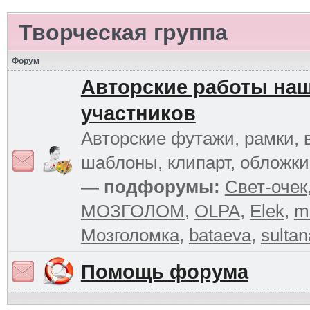
Творческая группа
Форум
Авторские работы на
участников
Авторские футажи, рамки, 
шаблоны, клипарт, обложк
— подфорумы:
Свет-очек
МОЗГОЛОМ
,
OLPA
,
Elek
,
m
Мозголомка
,
bataeva
,
sultan
Помощь форума