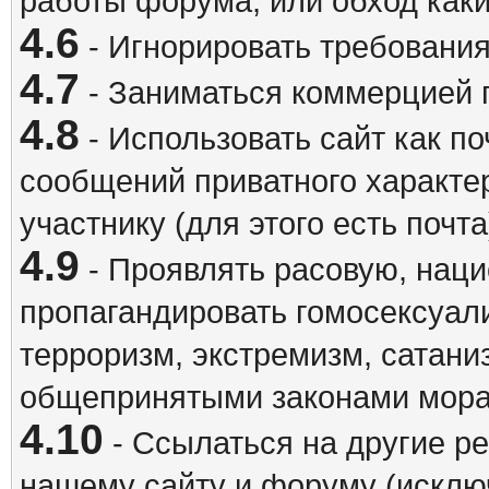
работы форума, или обход каки
4.6
- Игнорировать требовани
4.7
- Заниматься коммерцией 
4.8
- Использовать сайт как п
сообщений приватного характе
участнику (для этого есть почта
4.9
- Проявлять расовую, наци
пропагандировать гомосексуал
терроризм, экстремизм, сатани
общепринятыми законами мора
4.10
- Ссылаться на другие р
нашему сайту и форуму (исклю