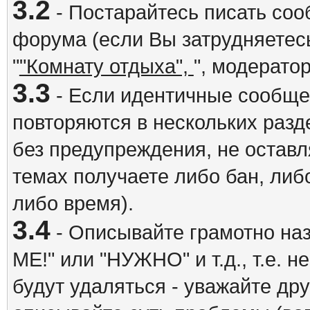
3.2
- Постарайтесь писать со
форума (если Вы затрудняетесь
"
"Комнату отдыха",
", модерато
3.3
- Если идентичные сообщ
повторяются в нескольких разд
без предупреждения, не оставл
темах получаете либо бан, либ
либо время).
3.4
- Описывайте грамотно на
ME!" или "НУЖНО" и т.д., т.е. 
будут удаляться - уважайте др