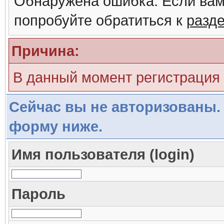
Обнаружена ошибка. Если вам
попробуйте обратиться к
разд
Причина:
В данный момент регистрация
Сейчас вы не авторизованы. 
форму ниже.
Имя пользователя (login)
Пароль