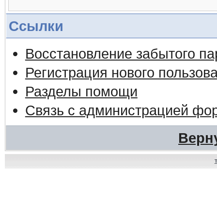
Ссылки
Восстановление забытого па
Регистрация нового пользов
Разделы помощи
Связь с администрацией фо
Верн