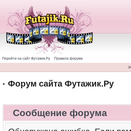
Перейти на сайт Футажик.Ру
Правила форума
Э
Форум сайта Футажик.Ру
Сообщение форума