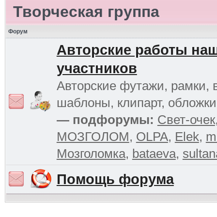
Творческая группа
Форум
Авторские работы на
участников
Авторские футажи, рамки, 
шаблоны, клипарт, обложк
— подфорумы:
Свет-очек
МОЗГОЛОМ
,
OLPA
,
Elek
,
m
Мозголомка
,
bataeva
,
sultan
Помощь форума