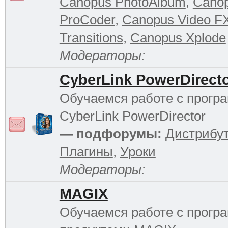
Canopus PhotoAlbum
,
Cano
ProCoder
,
Canopus Video F
Transitions
,
Canopus Xplode
Модераторы:
CyberLink PowerDirect
Обучаемся работе с прогр
CyberLink PowerDirector
— подфорумы:
Дистрибу
Плагины
,
Уроки
Модераторы:
MAGIX
Обучаемся работе с прог