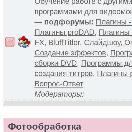
Обучение работе с другим
программами для видеомо
— подфорумы:
Плагины -
Плагины proDAD
,
Плагины 
FX
,
BluffTitler
,
Слайдшоу
,
О
Создание эффектов
,
Прогр
сборки DVD
,
Программы д
создания титров
,
Плагины 
Вопрос-Ответ
Модераторы:
Фотообработка