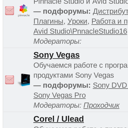
Pinnacle Studio и Avid Studi
— подфорумы:
Дистрибу
Плагины
,
Уроки
,
Работа и 
Avid Studio\PnnacleStudio16
Модераторы:
Sony Vegas
Обучаемся работе с прог
продуктами Sony Vegas
— подфорумы:
Sony DVD 
Sony Vegas Pro
Модераторы:
Проходчик
Corel / Ulead