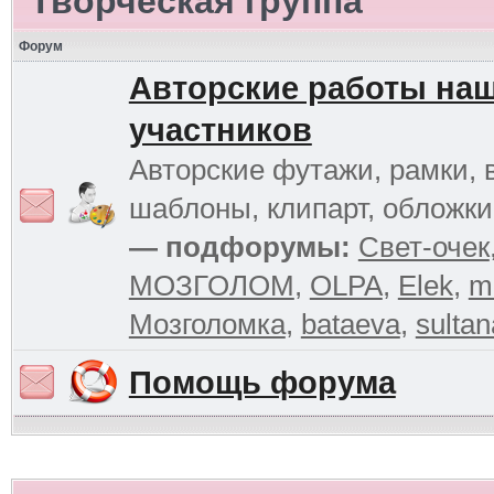
Творческая группа
Форум
Авторские работы на
участников
Авторские футажи, рамки, 
шаблоны, клипарт, обложк
— подфорумы:
Свет-очек
МОЗГОЛОМ
,
OLPA
,
Elek
,
m
Мозголомка
,
bataeva
,
sultan
Помощь форума