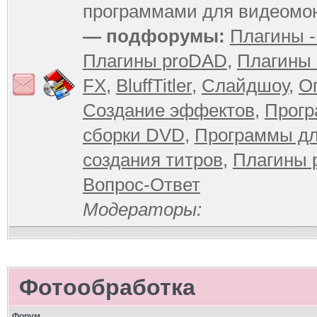
программами для видеомо
— подфорумы:
Плагины -
Плагины proDAD
,
Плагины 
FX
,
BluffTitler
,
Слайдшоу
,
О
Создание эффектов
,
Прогр
сборки DVD
,
Программы д
создания титров
,
Плагины 
Вопрос-Ответ
Модераторы:
Фотообработка
Форум