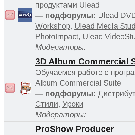
продуктами Ulead
— подфорумы:
Ulead DV
Workshop
,
Ulead Media Stud
PhotoImpact
,
Ulead VideoStu
Модераторы:
3D Album Commercial S
Обучаемся работе с прогр
Album Commercial Suite
— подфорумы:
Дистрибу
Стили
,
Уроки
Модераторы:
ProShow Producer