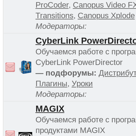
ProCoder
,
Canopus Video F
Transitions
,
Canopus Xplode
Модераторы:
CyberLink PowerDirect
Обучаемся работе с прогр
CyberLink PowerDirector
— подфорумы:
Дистрибу
Плагины
,
Уроки
Модераторы:
MAGIX
Обучаемся работе с прог
продуктами MAGIX