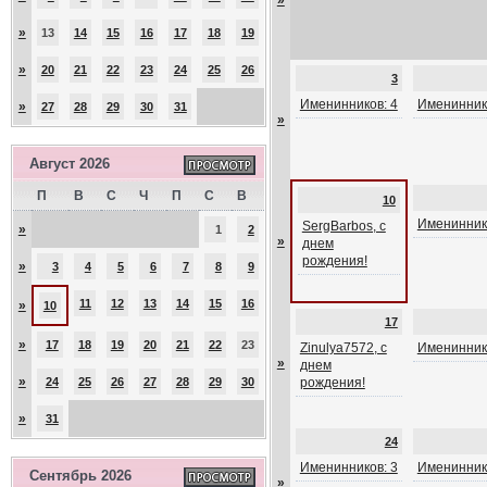
»
»
13
14
15
16
17
18
19
»
20
21
22
23
24
25
26
3
Именинников: 4
Именинник
»
27
28
29
30
31
»
Август 2026
П
В
С
Ч
П
С
В
10
Именинник
SergBarbos, с
»
1
2
»
днем
рождения!
»
3
4
5
6
7
8
9
11
12
13
14
15
16
»
10
17
»
17
18
19
20
21
22
23
Zinulya7572, с
Именинник
»
днем
»
24
25
26
27
28
29
30
рождения!
»
31
24
Именинников: 3
Именинник
Сентябрь 2026
»