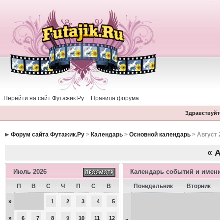
Перейти на сайт Футажик.Ру
Правила форума
Здравствуйте
Форум сайта Футажик.Ру
>
Календарь
>
Основной календарь
> Август 
«
А
Июль 2026
Календарь событий и имен
П
В
С
Ч
П
С
В
Понедельник
Вторник
»
1
2
3
4
5
»
6
7
8
9
10
11
12