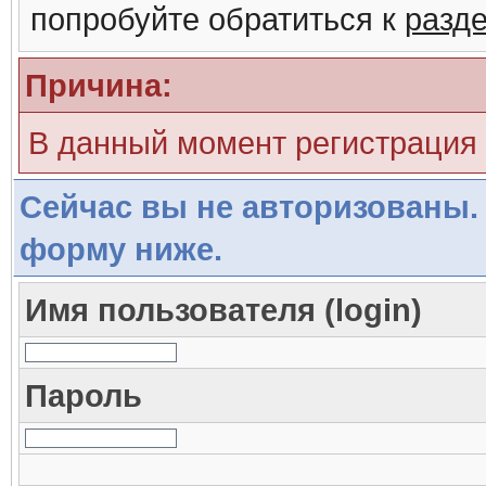
попробуйте обратиться к
разд
Причина:
В данный момент регистрация
Сейчас вы не авторизованы. 
форму ниже.
Имя пользователя (login)
Пароль