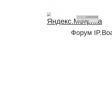
Форум
IP.Bo