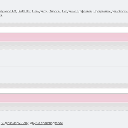
llywood FX
,
BluffTitler
,
Слайдшоу
,
Опросы
,
Создание эффектов
,
Программы для сборк
ет
,
Видеокамеры Sony
,
Другие производители