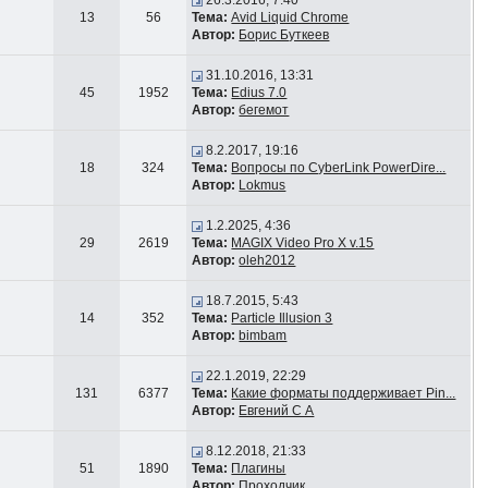
26.3.2016, 7:40
13
56
Тема:
Avid Liquid Chrome
Автор:
Борис Буткеев
31.10.2016, 13:31
45
1952
Тема:
Edius 7.0
Автор:
бегемот
8.2.2017, 19:16
18
324
Тема:
Вопросы по CyberLink PowerDire...
Автор:
Lokmus
1.2.2025, 4:36
29
2619
Тема:
MAGIX Video Pro X v.15
Автор:
oleh2012
18.7.2015, 5:43
14
352
Тема:
Particle Illusion 3
Автор:
bimbam
22.1.2019, 22:29
131
6377
Тема:
Какие форматы поддерживает Pin...
Автор:
Евгений С А
8.12.2018, 21:33
51
1890
Тема:
Плагины
Автор:
Проходчик