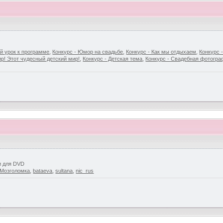
й урок к программе
,
Конкурс - Юмор на свадьбе
,
Конкурс - Как мы отдыхаем
,
Конкурс 
р! Этот чудесный детский мир!
,
Конкурс - Детская тема
,
Конкурс - Свадебная фотогр
и для DVD
Мозголомка
,
bataeva
,
sultana
,
nic_rus