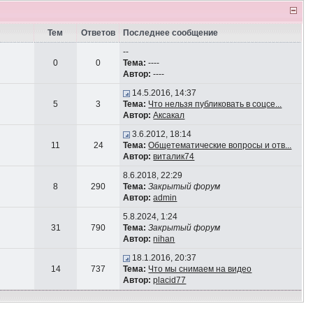
Тем
Ответов
Последнее сообщение
--
0
0
Тема:
----
Автор:
----
14.5.2016, 14:37
5
3
Тема:
Что нельзя публиковать в соцсе...
Автор:
Аксакал
3.6.2012, 18:14
11
24
Тема:
Общетематические вопросы и отв...
Автор:
виталик74
8.6.2018, 22:29
8
290
Тема:
Закрытый форум
Автор:
admin
5.8.2024, 1:24
31
790
Тема:
Закрытый форум
Автор:
nihan
18.1.2016, 20:37
14
737
Тема:
Что мы снимаем на видео
Автор:
placid77