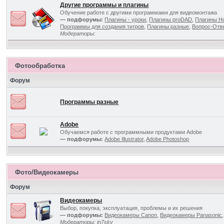
Другие программы и плагины
Обучение работе с другими программами для видеомонтажа
— подфорумы:
Плагины - уроки
,
Плагины proDAD
,
Плагины Ho
Программы для создания титров
,
Плагины разные
,
Вопрос-Отв
Модераторы:
Фотообработка
Форум
Программы разные
Adobe
Обучаемся работе с программными продуктами Adobe
— подфорумы:
Adobe Illustrator
,
Adobe Photoshop
Фото/Видеокамеры
Форум
Видеокамеры
Выбор, покупка, эксплуатация, проблемы и их решения
— подфорумы:
Видеокамеры Canon
,
Видеокамеры Panasonic
Модераторы:
in7sky