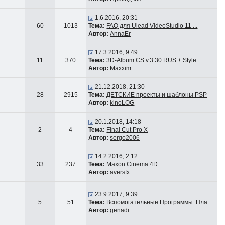
1.6.2016, 20:31
60
1013
Тема:
FAQ для Ulead VideoStudio 11 ...
Автор:
AnnaEr
17.3.2016, 9:49
11
370
Тема:
3D-Album CS v.3.30 RUS + Style...
Автор:
Maxxim
21.12.2018, 21:30
28
2915
Тема:
ДЕТСКИЕ проекты и шаблоны PSP
Автор:
kinoLOG
20.1.2018, 14:18
2
4
Тема:
Final Cut Pro X
Автор:
sergo2006
14.2.2016, 2:12
33
237
Тема:
Maxon Cinema 4D
Автор:
aversfx
23.9.2017, 9:39
5
51
Тема:
Вспомогательные Программы. Пла...
Автор:
genadi