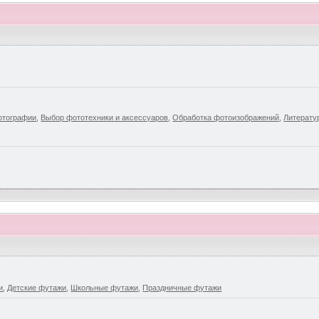
отографии
,
Выбор фототехники и аксессуаров
,
Обработка фотоизображений
,
Литерату
и
,
Детские футажи
,
Школьные футажи
,
Праздничные футажи