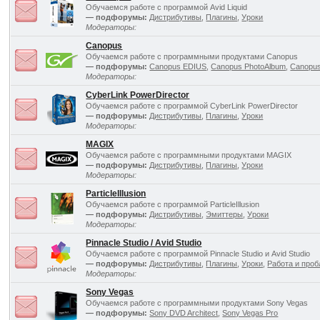
Обучаемся работе с программой Avid Liquid
— подфорумы:
Дистрибутивы
,
Плагины
,
Уроки
Модераторы:
Canopus
Обучаемся работе с программными продуктами Canopus
— подфорумы:
Canopus EDIUS
,
Canopus PhotoAlbum
,
Canopus
Модераторы:
CyberLink PowerDirector
Обучаемся работе с программой CyberLink PowerDirector
— подфорумы:
Дистрибутивы
,
Плагины
,
Уроки
Модераторы:
MAGIX
Обучаемся работе с программными продуктами MAGIX
— подфорумы:
Дистрибутивы
,
Плагины
,
Уроки
Модераторы:
ParticleIllusion
Обучаемся работе с программой ParticleIllusion
— подфорумы:
Дистрибутивы
,
Эмиттеры
,
Уроки
Модераторы:
Pinnacle Studio / Avid Studio
Обучаемся работе с программой Pinnacle Studio и Avid Studio
— подфорумы:
Дистрибутивы
,
Плагины
,
Уроки
,
Работа и про
Модераторы:
Sony Vegas
Обучаемся работе с программными продуктами Sony Vegas
— подфорумы:
Sony DVD Architect
,
Sony Vegas Pro