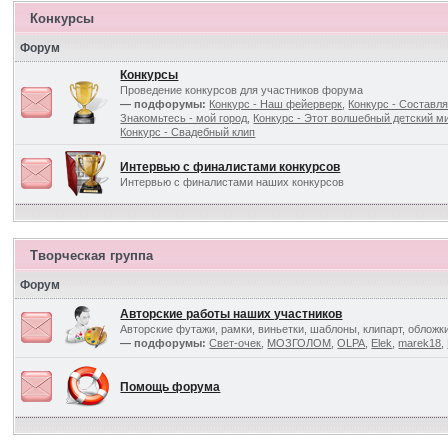
Конкурсы
Форум
Конкурсы
Проведение конкурсов для участников форума
— подфорумы:
Конкурс - Наш фейерверк
,
Конкурс - Составля
Знакомьтесь - мой город
,
Конкурс - Этот волшебный детский ми
Конкурс - Свадебный клип
Интервью с финалистами конкурсов
Интервью с финалистами наших конкурсов
Творческая группа
Форум
Авторские работы наших участников
Авторские футажи, рамки, виньетки, шаблоны, клипарт, обложк
— подфорумы:
Свет-очек
,
МОЗГОЛОМ
,
OLPA
,
Elek
,
marek18
,
Помощь форума