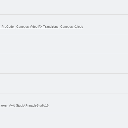
 ProCoder
,
Canopus Video FX Transitions
,
Canopus Xplode
блемы
,
Avid Studio\PnnacleStudio16