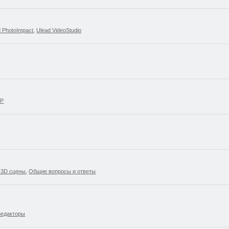
d PhotoImpact
,
Ulead VideoStudio
SP
 3D сцены
,
Общие вопросы и ответы
редакторы