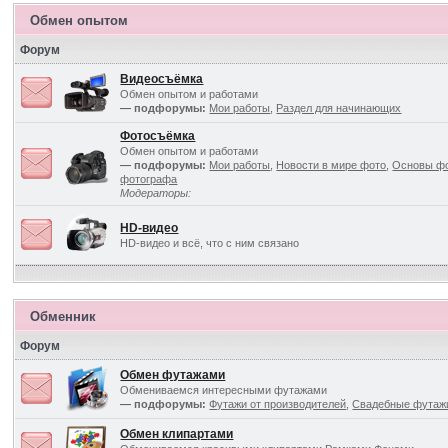
Обмен опытом
Форум
Видеосъёмка
Обмен опытом и работами
— подфорумы:
Мои работы
,
Раздел для начинающих
Фотосъёмка
Обмен опытом и работами
— подфорумы:
Мои работы
,
Новости в мире фото
,
Основы ф
фотографа
Модераторы:
HD-видео
HD-видео и всё, что с ним связано
Обменник
Форум
Обмен футажами
Обмениваемся интересными футажами
— подфорумы:
Футажи от производителей
,
Свадебные футаж
Обмен клипартами