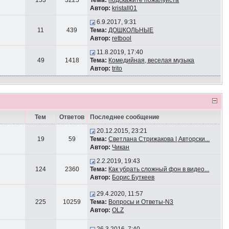
153
3225
Тема:
подскажите пожалуйста
Автор:
kristall01
6.9.2017, 9:31
11
439
Тема:
ДОШКОЛЬНЫЕ
Автор:
retbool
11.8.2019, 17:40
49
1418
Тема:
Комедийная, веселая музыка
Автор:
trito
Тем
Ответов
Последнее сообщение
20.12.2015, 23:21
19
59
Тема:
Светлана Стрижакова | Авторски...
Автор:
Чикан
2.2.2019, 19:43
124
2360
Тема:
Как убрать сложный фон в видео...
Автор:
Борис Буткеев
29.4.2020, 11:57
225
10259
Тема:
Вопросы и Ответы-N3
Автор:
OLZ