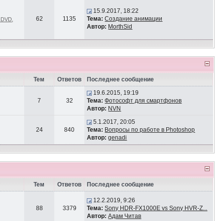
15.9.2017, 18:22
62
1135
Тема:
Создание анимации
и DVD
,
Автор:
MorthSid
Тем
Ответов
Последнее сообщение
19.6.2015, 19:19
7
32
Тема:
Фотософт для смартфонов
Автор:
NVN
5.1.2017, 20:05
24
840
Тема:
Вопросы по работе в Photoshop
Автор:
genadi
Тем
Ответов
Последнее сообщение
12.2.2019, 9:26
88
3379
Тема:
Sony HDR-FX1000E vs Sony HVR-Z...
Автор:
Адам Читав