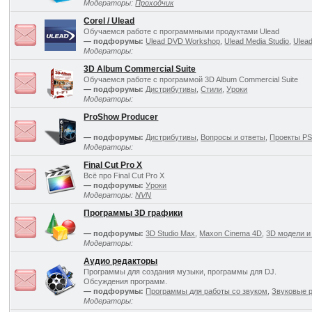
Модераторы:
Проходчик
Corel / Ulead
Обучаемся работе с программными продуктами Ulead
— подфорумы:
Ulead DVD Workshop
,
Ulead Media Studio
,
Ulea
Модераторы:
3D Album Commercial Suite
Обучаемся работе с программой 3D Album Commercial Suite
— подфорумы:
Дистрибутивы
,
Стили
,
Уроки
Модераторы:
ProShow Producer
— подфорумы:
Дистрибутивы
,
Вопросы и ответы
,
Проекты P
Модераторы:
Final Cut Pro X
Всё про Final Cut Pro X
— подфорумы:
Уроки
Модераторы:
NVN
Программы 3D графики
— подфорумы:
3D Studio Max
,
Maxon Cinema 4D
,
3D модели и
Модераторы:
Аудио редакторы
Программы для создания музыки, программы для DJ.
Обсуждения программ.
— подфорумы:
Программы для работы со звуком
,
Звуковые 
Модераторы: