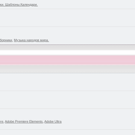
ки. Шаблоны.Календари.
борники
,
Музыка народов мира.
ere
,
Adobe Premiere Elements
,
Adobe Ultra