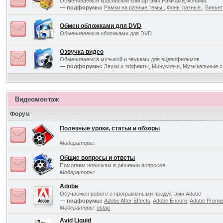
Обмениваемся красивыми клипартами,Рамками,Фонами.
— подфорумы:
Рамки на разные темы.
,
Фоны разные.
,
Виньет
Обмен обложками для DVD
Обмениваемся обложками для DVD
Озвучка видео
Обмениваемся музыкой и звуками для видеофильмов
— подфорумы:
Звуки и эффекты
,
Минусовки
,
Музыкальные с
Видеомонтаж
Форум
Полезные уроки, статьи и обзоры
Модераторы:
Общие вопросы и ответы
Помогаем новичкам в решении вопросов
Модераторы:
Adobe
Обучаемся работе с программными продуктами Adobe
— подфорумы:
Adobe After Effects
,
Adobe Encore
,
Adobe Premi
Модераторы:
ostap
Avid Liquid