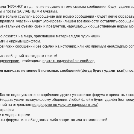
ли "НУЖНО" и т.д., т.е. не несущие в теме смысла сообщения, будут удалять
емы и посты ЗАГЛАВНЫМИ буквами.
вайте только ссылку на сообщение или номер сообщения - будет легче обра
 правила, участник будет блокирован (лишён возможности оставлять сообщени
ументальные съёмки сцен и предметов, нарушающих общественные нормы мор
ью ложится на лицо, приславшее материал для публикации.
МИ и жирным шрифтом.
ов чужих сообщений без ссылки на источник, или как минимум необходимо с
ых сообщений в исходном тексте!
видеосервис
, необходимо
прятать видеофайл в спойлер
.
написать не менее 5 полезных сообщений (флуд будет удаляться!), после
Так же недопускается оскорбление других участников форума в приватных со
соблюдать уважительную форму общения. Любой флейм будет удалён без пре
ений на отдельном
подфоруме по услугам видеомонтажа
).
ографии.
и с модераторами.
ы форума, или обход каких-либо запретов или возможностей.