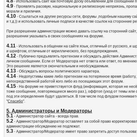
4.8
- Использовать сайт как почтовую доску объявлений для сообщений пр
4.9
- Проявлять расовую, национальную и религиозную неприязнь, пропа
морали и приличия.
4.10
- Ссылаться на другие ресурсы сети, форумы ,подобным нашему сай
и т.д.)) и использовать личные подписи в качестве ссылок на сторонн
При разрешении администрации можно давать ссылку на сторонний сайт,п
разрешении указывать в своих сообщениях на форуме.
4.11
- Использовать в общении на сайте язык, отличный от русского, и 
и шрифтом, отличным от кириллического, без предупреждения.
4.12
- Публично предъявлять претензии и обсуждать действия Админист
личном сообщении. Если от Модератора нет ответа или ответ, по мнени
Это решение является окончательным и необсуждаемым.
4.13
- Обсуждать вопросы политического характера.
4.14
- Недопустимы какие либо претензии на потерянное время (работу, де
непосредственной работой кого либо из посещающих этот форум.
4.15
- На форуме не приветствуется флуд (информация, которая не несёт
тоже сообщение, повторяющееся много раз.), оффтоп (уход от темы или
под эти определения будут удаляться. В том числе под флудом понимае
"
Спасибо
".
5. Администраторы и Модераторы
5.1
- Администратор сайта - всегда прав.
5.2
- Администратор/Модератор оставляет за собой право корректироват
администрации обсуждению не подлежат.
5.3
- Администратор/Модератор имеет право запретить доступ пользов