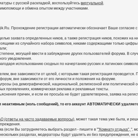
иатуры с русской раскладкой, воспользуйтесь
виртуальной
.
заимопомощи и обмена опытом между участниками.
ajik.Ru. Прохождение регистрации автоматически обозначает Ваше согласие 
 целью захвата определенных ников, а также регистрация ников, похожих на 
тоящими из случайного набора символов, никами содержащими только цифры,
али;
степени, могущей ввести в заблуждение других пользователей форума. В слу
ного уведомления.
агодаря использованию сходных по начертанию русских и латинских символов
лем, вне зависимости от целей, с которыми такая регистрация проводится.
 форум, вне зависимости от его личности и положения на форуме.
грозы (на демографической, национальной, религиозной или политической ос
любых проявлениях, коммерческая реклама и рекламные тексты.
яснения причин, и если ее просьба не будет удовлетворена, заявка на реги
л неактивным (ноль сообщений), то его аккаунт АВТОМАТИЧЕСКИ удаляет
AQ (ответы на часто задаваемые вопросы)
, может такая тема уже была, и р
упреждения.
 (если Вы затрудняетесь выбрать раздел - пишите в "
"Комнату отдыха",
", 
скольких разделах, модераторы будут удалять их без предупреждения, не ос