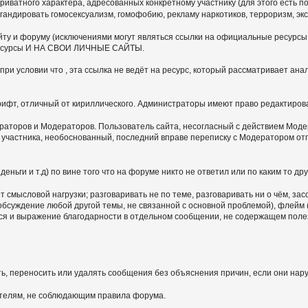
иватного характера, адресованных конкретному участнику (для этого есть по
гандировать гомосексуализм, гомофобию, рекламу наркотиков, терроризм, э
ту и форуму (исключениями могут являться ссылки на официальные ресурсы,
ие ресурсы И НА СВОИ ЛИЧНЫЕ САЙТЫ.
ри условии что , эта ссылка не ведёт на ресурс, который рассматривает ан
шрифт, отличный от кириллического. Администраторы имеют право редактиров
раторов и Модераторов. Пользователь сайта, несогласный с действием Модер
ю участника, необоснованный, последний вправе переписку с Модератором 
ньги и т.д) по вине того что на форуме никто не ответил или по каким то дру
 смысловой нагрузки; разговаривать не по теме, разговаривать ни о чём, за
 обсуждение любой другой темы, не связанной с основной проблемой), флей
тся и выражение благодарности в отдельном сообщении, не содержащем пол
ь, переносить или удалять сообщения без объяснения причин, если они нар
ателям, не соблюдающим правила форума.