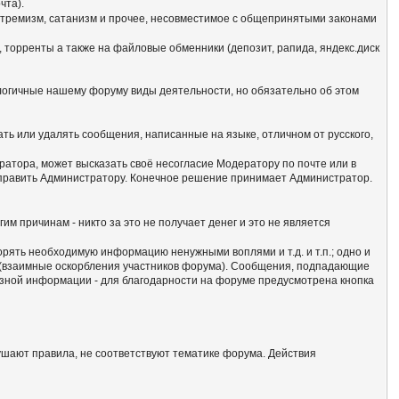
чта).
кстремизм, сатанизм и прочее, несовместимое с общепринятыми законами
 торренты а также на файловые обменники (депозит, рапида, яндекс.диск
алогичные нашему форуму виды деятельности, но обязательно об этом
ать или удалять сообщения, написанные на языке, отличном от русского,
атора, может высказать своё несогласие Модератору по почте или в
отправить Администратору. Конечное решение принимает Администратор.
гим причинам - никто за это не получает денег и это не является
сорять необходимую информацию ненужными воплями и т.д. и т.п.; одно и
м (взаимные оскорбления участников форума). Сообщения, подпадающие
езной информации - для благодарности на форуме предусмотрена кнопка
ушают правила, не соответствуют тематике форума. Действия