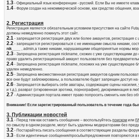
1.3
- Официальный язык конференции - русский. Если Вы не имеете клав
1.4
- Форум создан на некоммерческой основе, как средство общения, в
2. Регистрация
Регистрация является обязательным условием присутствия на сайте Fut
должны немедленно покинуть этот сайт.
2.1
- запрещается регистрация двух или более аккаунтов, регистрация с
2.2
- запрещается регистрироваться с не имеющими смысла никами, сос
nik____
, admin,а также никами, нарушающими общепринятые нормы мор
2.3
- Запрещена регистрация nickname, схожих с уже существующими до 
право удалить регистрационный аккаунт пользователя без предваритель
2.4
- Запрещена регистрация nickname, похожих на уже существующее бл
удален немедленно.
2.5
- Запрещена множественная регистрация аккаунтов одним пользовате
все они будут заблокированы, а пользователю будет запрещен доступ на
2.6
- Запрещается выбирать себе аватары, содержащие сцены насилия, у
и т.д.), разврат (откровенная эротика, порнография), дискриминация в 
2.7
- Администрация портала имеет право попросить сменить ник без объ
Внимание! Если зарегистрированный пользователь в течение года бы
3. Публикации новостей
3.1
- Перед тем как оставить сообщение – воспользуйтесь
поиском
или
F
по смыслу в одном разделе, могут быть удалены модераторами без пред
3.2
- Постарайтесь писать сообщения в соответствующие разделы форума
3.3
- Если идентичные сообщения/просьбы/предложения повторяются в не