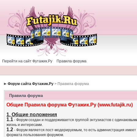
Перейти на сайт Футажик.Ру
Правила форума
Форум сайта Футажик.Ру
> Правила форума
Правила форума
Общие Правила форума Футажик.Ру (www.futajik.ru)
1. Общие положения
1.1
- Форум создан и поддерживается группой энтузиастов с одинаковым
жизнь и интересами.
1.2
- Форум является пост-модерируемым, то есть администрация имеет
формата пользования форумом.