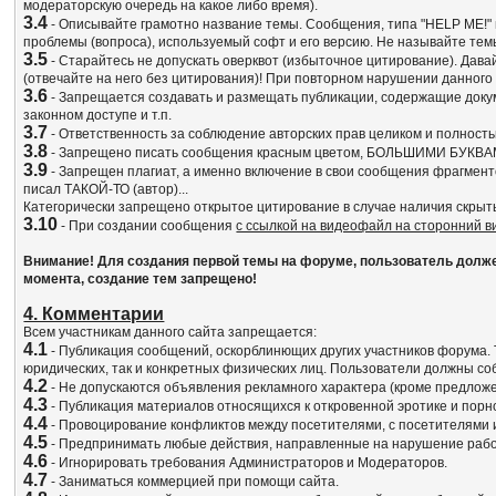
модераторскую очередь на какое либо время).
3.4
- Описывайте грамотно название темы. Сообщения, типа "HELP ME!" и
проблемы (вопроса), используемый софт и его версию. Не называйте т
3.5
- Старайтесь не допускать оверквот (избыточное цитирование). Да
(отвечайте на него без цитирования)! При повторном нарушении данного
3.6
- Запрещается создавать и размещать публикации, содержащие док
законном доступе и т.п.
3.7
- Ответственность за соблюдение авторских прав целиком и полност
3.8
- Запрещено писать сообщения красным цветом, БОЛЬШИМИ БУКВА
3.9
- Запрещен плагиат, а именно включение в свои сообщения фрагмент
писал ТАКОЙ-ТО (автор)...
Категорически запрещено открытое цитирование в случае наличия скрыт
3.10
- При создании сообщения
с ссылкой на видеофайл на сторонний 
Внимание! Для создания первой темы на форуме, пользователь должен 
момента, создание тем запрещено!
4. Комментарии
Всем участникам данного сайта запрещается:
4.1
- Публикация сообщений, оскорблинющих других участников форума. 
юридических, так и конкретных физических лиц. Пользователи должны 
4.2
- Не допускаются объявления рекламного характера (кроме предлож
4.3
- Публикация материалов относящихся к откровенной эротике и порн
4.4
- Провоцирование конфликтов между посетителями, с посетителями 
4.5
- Предпринимать любые действия, направленные на нарушение работ
4.6
- Игнорировать требования Администраторов и Модераторов.
4.7
- Заниматься коммерцией при помощи сайта.