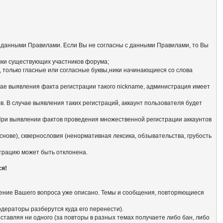
с данными Правилами. Если Вы не согласны с данными Правилами, то Вы
ники существующих участников форума;
 только гласные или согласные буквы,ники начинающиеся со словa
чае выявления факта регистрации такого nickname, администрация имеет
. В случае выявления таких регистраций, аккаунт пользователя будет
 При выявлении фактов проведения множественной регистрации аккаунтов
нове), сквернословия (ненормативная лексика, обзывательства, грубость
страцию может быть отклонена.
ся!
ешение Вашего вопроса уже описано. Темы и сообщения, повторяющиеся
модераторы разберутся куда его перенести).
тавляя ни одного (за повторы в разных темах получаете либо бан, либо