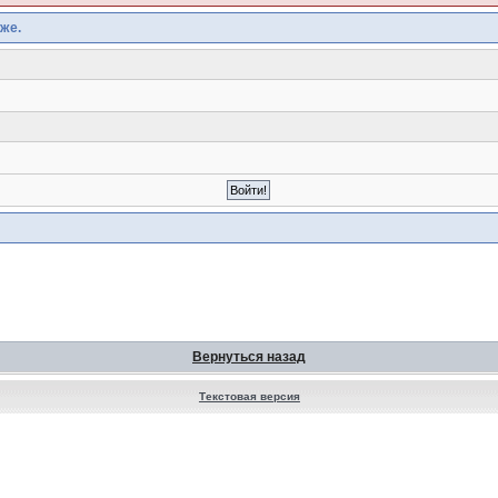
же.
Вернуться назад
Текстовая версия