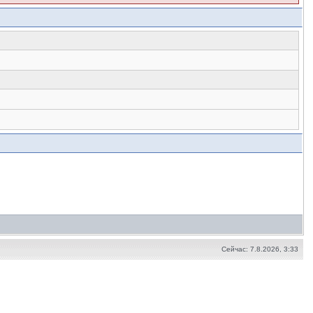
Сейчас: 7.8.2026, 3:33