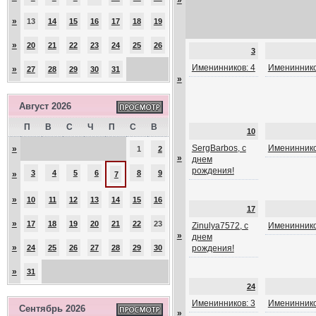
»
»
13
14
15
16
17
18
19
»
20
21
22
23
24
25
26
3
Именинников: 4
Имениннико
»
27
28
29
30
31
»
Август 2026
П
В
С
Ч
П
С
В
10
SergBarbos, с
Имениннико
»
1
2
»
днем
рождения!
3
4
5
6
8
9
»
7
»
10
11
12
13
14
15
16
17
»
17
18
19
20
21
22
23
Zinulya7572, с
Имениннико
»
днем
»
24
25
26
27
28
29
30
рождения!
»
31
24
Именинников: 3
Имениннико
Сентябрь 2026
»