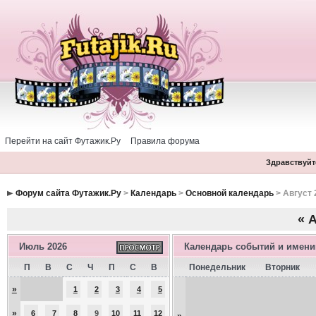
Перейти на сайт Футажик.Ру
Правила форума
Здравствуйте
Форум сайта Футажик.Ру
>
Календарь
>
Основной календарь
> Август 
«
А
Июль 2026
Календарь событий и имен
П
В
С
Ч
П
С
В
Понедельник
Вторник
»
1
2
3
4
5
»
6
7
8
9
10
11
12