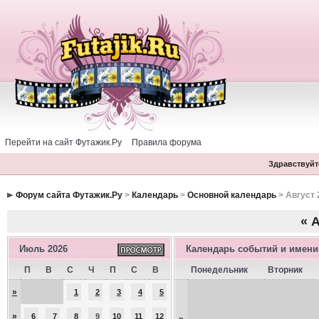
Перейти на сайт Футажик.Ру
Правила форума
Здравствуйте
Форум сайта Футажик.Ру
>
Календарь
>
Основной календарь
> Август 
«
А
Июль 2026
Календарь событий и имен
П
В
С
Ч
П
С
В
Понедельник
Вторник
»
1
2
3
4
5
»
6
7
8
9
10
11
12