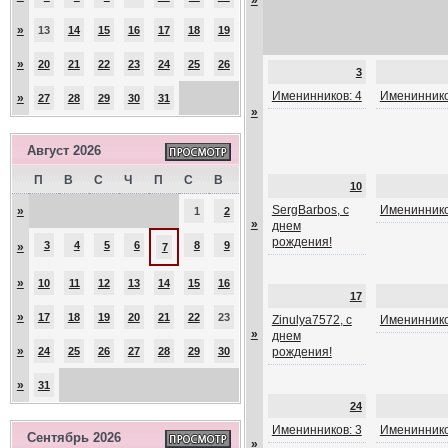
»
»
13
14
15
16
17
18
19
»
20
21
22
23
24
25
26
3
Именинников: 4
Имениннико
»
27
28
29
30
31
»
Август 2026
П
В
С
Ч
П
С
В
10
SergBarbos, с
Имениннико
»
1
2
»
днем
рождения!
3
4
5
6
8
9
»
7
»
10
11
12
13
14
15
16
17
»
17
18
19
20
21
22
23
Zinulya7572, с
Имениннико
»
днем
»
24
25
26
27
28
29
30
рождения!
»
31
24
Именинников: 3
Имениннико
Сентябрь 2026
»