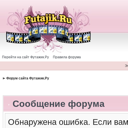
Перейти на сайт Футажик.Ру
Правила форума
Э
Форум сайта Футажик.Ру
Сообщение форума
Обнаружена ошибка. Если вам