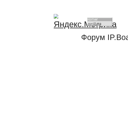
Форум
IP.Bo