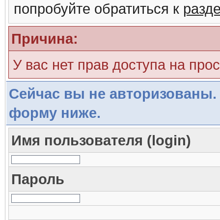
попробуйте обратиться к
разд
Причина:
У вас нет прав доступа на про
Сейчас вы не авторизованы. 
форму ниже.
Имя пользователя (login)
Пароль