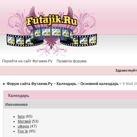
Перейти на сайт Футажик.Ру
Правила форума
Здравствуйте
Форум сайта Футажик.Ру
>
Календарь
>
Основной календарь
> 8 Май 2
Календарь
Именинники
fanx
(65)
Матвей
(53)
utkaga
(47)
Fox`ik
(45)