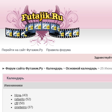
Перейти на сайт Футажик.Ру
Правила форума
Здравствуйте
Форум сайта Футажик.Ру
>
Календарь
>
Основной календарь
> 25 Июн
Календарь
Именинники
Ночь
(43)
rafaello
(52)
cfif
(50)
onetwins
(37)