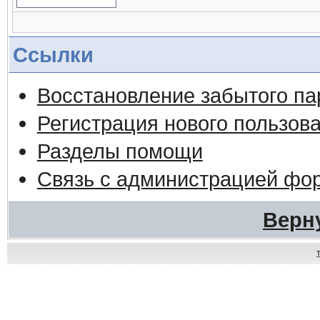
Ссылки
Восстановление забытого па
Регистрация нового пользов
Разделы помощи
Связь с администрацией фо
Верн