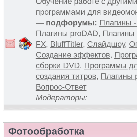
Обучение работе с другим
программами для видеомо
— подфорумы:
Плагины -
Плагины proDAD
,
Плагины 
FX
,
BluffTitler
,
Слайдшоу
,
О
Создание эффектов
,
Прогр
сборки DVD
,
Программы д
создания титров
,
Плагины 
Вопрос-Ответ
Модераторы:
Фотообработка