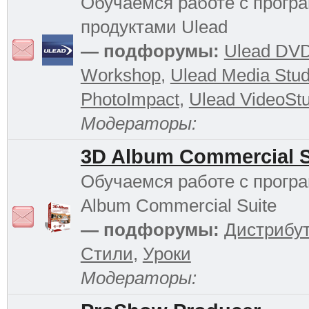
Обучаемся работе с прог
продуктами Ulead
— подфорумы:
Ulead DV
Workshop
,
Ulead Media Stud
PhotoImpact
,
Ulead VideoStu
Модераторы:
3D Album Commercial S
Обучаемся работе с прогр
Album Commercial Suite
— подфорумы:
Дистрибу
Стили
,
Уроки
Модераторы: