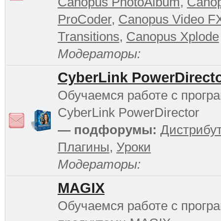
Canopus PhotoAlbum
,
Cano
ProCoder
,
Canopus Video F
Transitions
,
Canopus Xplode
Модераторы:
CyberLink PowerDirect
Обучаемся работе с прогр
CyberLink PowerDirector
— подфорумы:
Дистрибу
Плагины
,
Уроки
Модераторы:
MAGIX
Обучаемся работе с прог