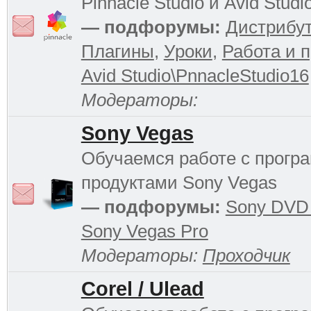
Pinnacle Studio и Avid Studi
— подфорумы:
Дистрибу
Плагины
,
Уроки
,
Работа и 
Avid Studio\PnnacleStudio16
Модераторы:
Sony Vegas
Обучаемся работе с прог
продуктами Sony Vegas
— подфорумы:
Sony DVD 
Sony Vegas Pro
Модераторы:
Проходчик
Corel / Ulead