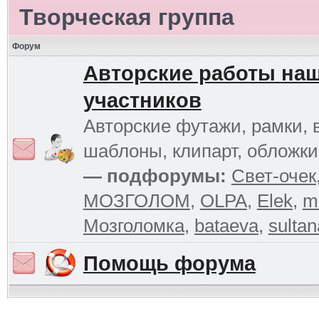
Творческая группа
Форум
Авторские работы на
участников
Авторские футажи, рамки, 
шаблоны, клипарт, обложк
— подфорумы:
Свет-очек
МОЗГОЛОМ
,
OLPA
,
Elek
,
m
Мозголомка
,
bataeva
,
sultan
Помощь форума