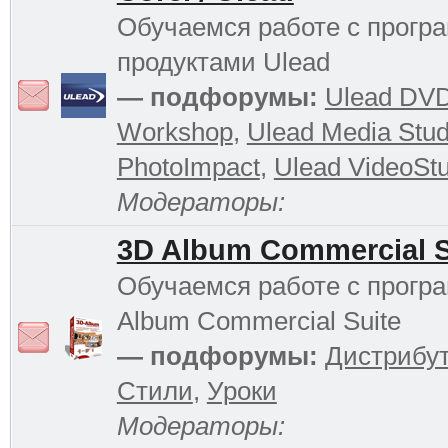
Обучаемся работе с прог
продуктами Ulead
— подфорумы:
Ulead DV
Workshop
,
Ulead Media Stud
PhotoImpact
,
Ulead VideoStu
Модераторы:
3D Album Commercial S
Обучаемся работе с прогр
Album Commercial Suite
— подфорумы:
Дистрибу
Стили
,
Уроки
Модераторы: