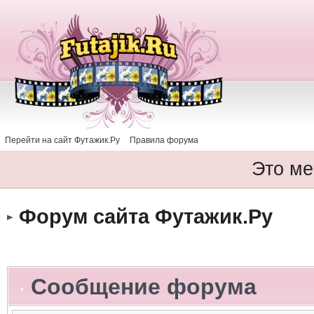
Перейти на сайт Футажик.Ру
Правила форума
Это ме
Форум сайта Футажик.Ру
Сообщение форума