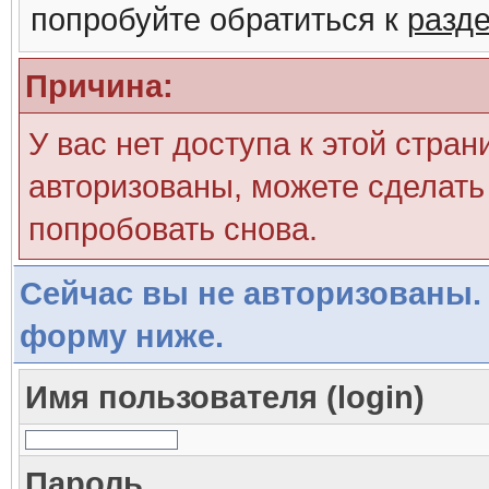
попробуйте обратиться к
разд
Причина:
У вас нет доступа к этой стра
авторизованы, можете сделать 
попробовать снова.
Сейчас вы не авторизованы. 
форму ниже.
Имя пользователя (login)
Пароль