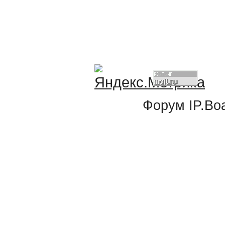
Форум
IP.Bo