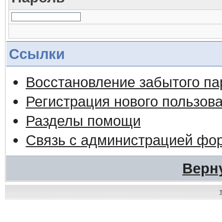
Ссылки
Восстановление забытого па
Регистрация нового пользов
Разделы помощи
Связь с администрацией фо
Верн