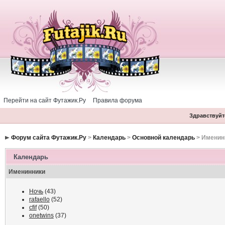
Перейти на сайт Футажик.Ру
Правила форума
Здравствуйте
Форум сайта Футажик.Ру
>
Календарь
>
Основной календарь
> Именин
Календарь
Именинники
Ночь
(43)
rafaello
(52)
cfif
(50)
onetwins
(37)