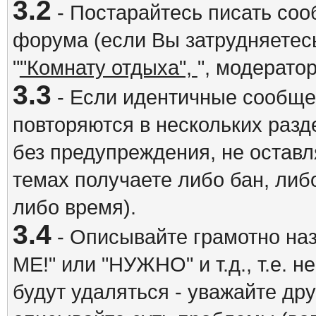
3.2
- Постарайтесь писать со
форума (если Вы затрудняетесь
"
"Комнату отдыха",
", модерато
3.3
- Если идентичные сообщ
повторяются в нескольких разд
без предупреждения, не оставл
темах получаете либо бан, либ
либо время).
3.4
- Описывайте грамотно на
ME!" или "НУЖНО" и т.д., т.е. 
будут удаляться - уважайте др