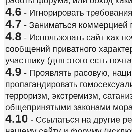
работы форума, или обход каки
4.6
- Игнорировать требовани
4.7
- Заниматься коммерцией 
4.8
- Использовать сайт как п
сообщений приватного характе
участнику (для этого есть почта
4.9
- Проявлять расовую, наци
пропагандировать гомосексуал
терроризм, экстремизм, сатани
общепринятыми законами мора
4.10
- Ссылаться на другие р
нашему сайту и форуму (исклю