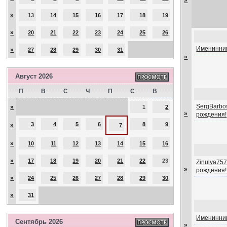
»
»
13
14
15
16
17
18
19
»
20
21
22
23
24
25
26
Именинник
»
27
28
29
30
31
»
Август 2026
П
В
С
Ч
П
С
В
SergBarbos
»
1
2
»
рождения!
3
4
5
6
8
9
»
7
»
10
11
12
13
14
15
16
»
17
18
19
20
21
22
23
Zinulya757
»
рождения!
»
24
25
26
27
28
29
30
»
31
Именинник
Сентябрь 2026
»