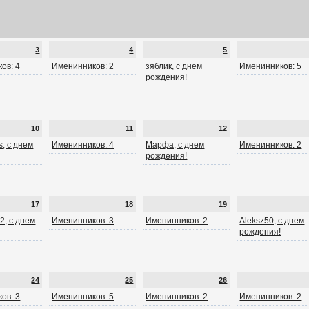
3
4
5
ов: 4
Именинников: 2
зяблик, с днем
Именинников: 5
рождения!
10
11
12
, с днем
Именинников: 4
Марфа, с днем
Именинников: 2
рождения!
17
18
19
2, с днем
Именинников: 3
Именинников: 2
Aleksz50, с днем
рождения!
24
25
26
ов: 3
Именинников: 5
Именинников: 2
Именинников: 2