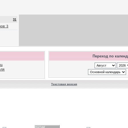
31
ов: 3
Переход по кален
яц
еля
Текстовая версия