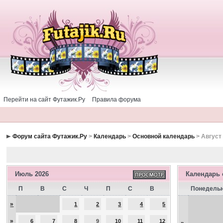
Перейти на сайт Футажик.Ру
Правила форума
Форум сайта Футажик.Ру
>
Календарь
>
Основной календарь
> Август
Июль 2026
Календарь
П
В
С
Ч
П
С
В
Понедель
»
1
2
3
4
5
»
6
7
8
9
10
11
12