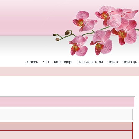
Опросы
Чат
Календарь
Пользователи
Поиск
Помощь