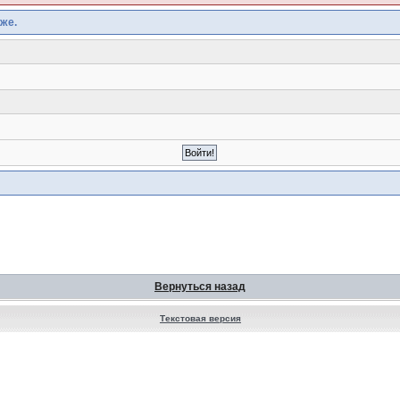
же.
Вернуться назад
Текстовая версия