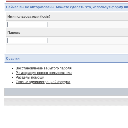
Сейчас вы не авторизованы. Можете сделать это, используя форму ни
Имя пользователя (login)
Пароль
Ссылки
Восстановление забытого пароля
Регистрация нового пользователя
Разделы помощи
Связь с администрацией форума