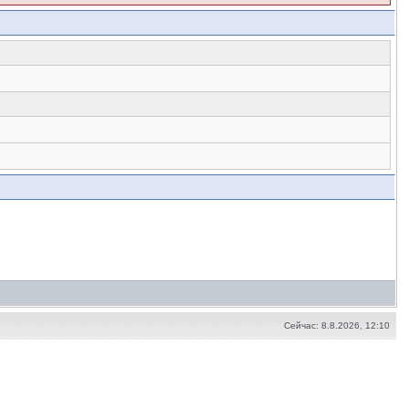
Сейчас: 8.8.2026, 12:10