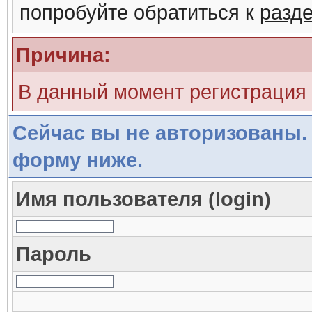
попробуйте обратиться к
разд
Причина:
В данный момент регистрация
Сейчас вы не авторизованы. 
форму ниже.
Имя пользователя (login)
Пароль