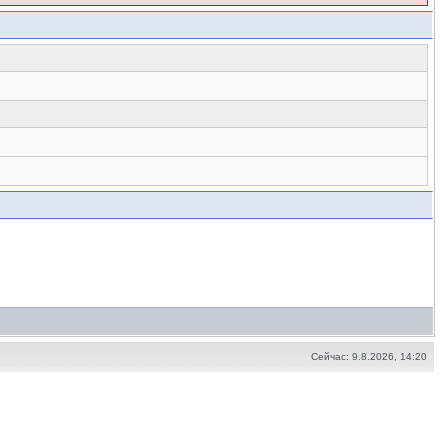
Сейчас: 9.8.2026, 14:20