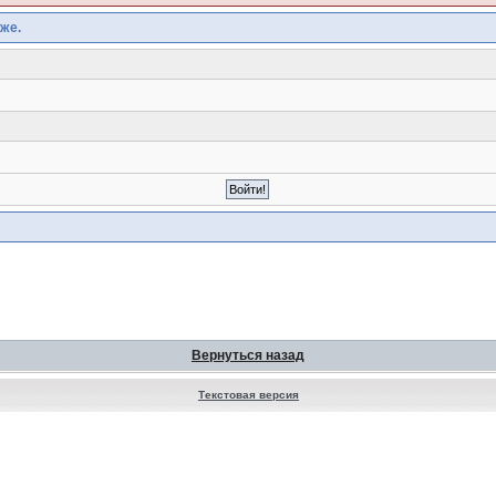
же.
Вернуться назад
Текстовая версия