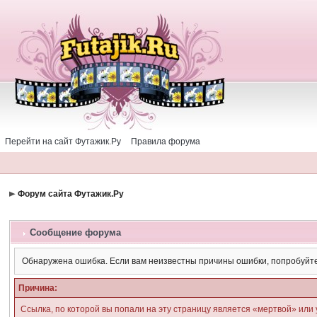
Перейти на сайт Футажик.Ру
Правила форума
Форум сайта Футажик.Ру
Сообщение форума
Обнаружена ошибка. Если вам неизвестны причины ошибки, попробуйт
Причина:
Ссылка, по которой вы попали на эту страницу является «мертвой» или