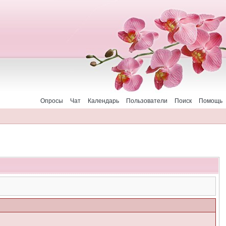
Опросы
Чат
Календарь
Пользователи
Поиск
Помощь