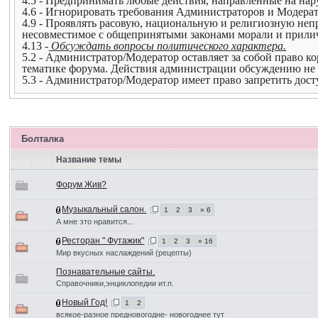
4.5 - Предпринимать любые действия, направленные на нар
4.6 - Игнорировать требования Администраторов и Модерат
4.9 - Проявлять расовую, национальную и религиозную непр
несовместимое с общепринятыми законами морали и прили
4.13 -
Обсуждать вопросы политического характера.
5.2 - Администратор/Модератор оставляет за собой право к
тематике форума. Действия администрации обсуждению не 
5.3 - Администратор/Модератор имеет право запретить дос
Болталка
Название темы
Форум Жив?
Музыкальный салон.
1
2
3
» 6
А мне это нравится...
Ресторан " Футажик"
1
2
3
» 16
Мир вкусных наслаждений (рецепты)
Познавательные сайты.
Справочники,энциклопедии ит.п.
Новый Год!
1
2
всякое-разное предновогодне- новогоднее тут