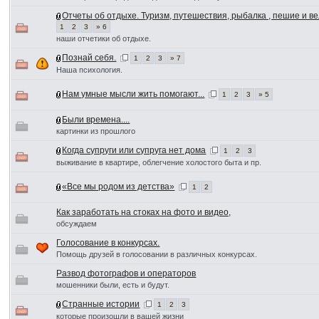
Отчеты об отдыхе. Туризм, путешествия, рыбалка , пешие и ве
1
2
3
» 6
наши отчетики об отдыхе.
Познай себя.
1
2
3
» 7
Нaша психология.
Нам умные мысли жить помогают...
1
2
3
» 5
Были времена....
картинки из прошлого
Когда супруги или супруга нет дома
1
2
3
выживание в квартире, облегчение холостого быта и пр.
«Все мы родом из детства»
1
2
Как заработать на стоках на фото и видео,
обсуждаем
Голосование в конкурсах.
Помощь друзей в голосовании в различных конкурсах.
Развод фотографов и операторов
мошенники были, есть и будут.
Странные истории
1
2
3
которые произошли в вашей жизни