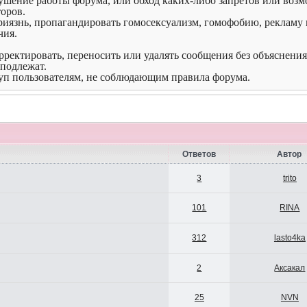
ушение работы форума, или обход каких-либо запретов или возм
оров.
иязнь, пропагандировать гомосексуализм, гомофобию, рекламу н
чия.
орректировать, переносить или удалять сообщения без объяснени
подлежат.
туп пользователям, не соблюдающим правила форума.
Ответов
Автор
3
trito
101
RINA
312
lasto4ka
2
Аксакал
25
NVN