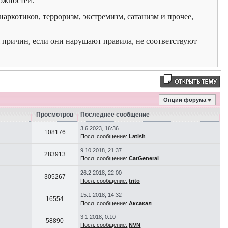
ожностей.
аркотиков, терроризм, экстремизм, сатанизм и прочее,
я причин, если они нарушают правила, не соответствуют
Опции форума
Просмотров
Последнее сообщение
3.6.2023, 16:36
108176
Посл. сообщение:
Latish
9.10.2018, 21:37
283913
Посл. сообщение:
CatGeneral
26.2.2018, 22:00
305267
Посл. сообщение:
trito
15.1.2018, 14:32
16554
Посл. сообщение:
Аксакал
3.1.2018, 0:10
58890
Посл. сообщение:
NVN