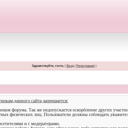
Здравствуйте, гость
(
Вход
|
Регистрация
)
тникам,данного сайта,запрещается:
иков форума. Так же недопускается оскорбление других участн
тных физических лиц. Пользователи должны соблюдать уважите
осетителями и с модераторами.