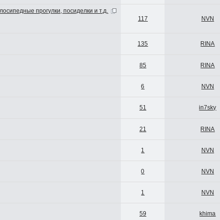
лосипедные прогулки, посиделки и т.д.
117
NVN
135
RINA
85
RINA
6
NVN
51
in7sky
21
RINA
1
NVN
0
NVN
1
NVN
59
khima