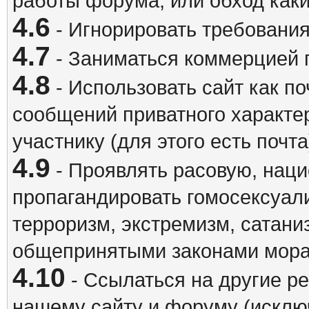
работы форума, или обход каки
4.6
- Игнорировать требовани
4.7
- Заниматься коммерцией 
4.8
- Использовать сайт как п
сообщений приватного характе
участнику (для этого есть почта
4.9
- Проявлять расовую, наци
пропагандировать гомосексуал
терроризм, экстремизм, сатани
общепринятыми законами мора
4.10
- Ссылаться на другие р
нашему сайту и форуму (исклю