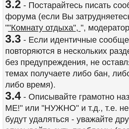
3.2
- Постарайтесь писать со
форума (если Вы затрудняетесь
"
"Комнату отдыха",
", модерато
3.3
- Если идентичные сообщ
повторяются в нескольких разд
без предупреждения, не оставл
темах получаете либо бан, либ
либо время).
3.4
- Описывайте грамотно на
ME!" или "НУЖНО" и т.д., т.е. 
будут удаляться - уважайте др