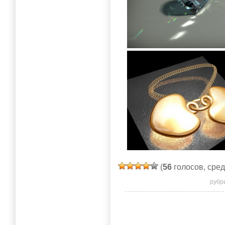
(
56
голосов, сре
рубр