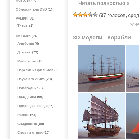
Новости
(48)
Читать полностью »
Обложки для DVD
(1)
(
37
голосов, сре
РАМКИ
(81)
рубр
Титры
(1)
ФУТАЖИ
(243)
3D модели - Корабли
Альбомы
(6)
Детские
(29)
Мультяшки
(12)
Нарезки из фильмов
(3)
Наука и техника
(20)
Новогодние
(32)
Праздники
(55)
Природа, погода
(48)
Разное
(68)
Свадебные
(69)
Спорт и отдых
(18)