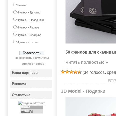
Рамки
Футажи - Детство
Футажи - Праздники
Футажи - Разное
Футажи - Свадьба
Футажи - Школа
50 файлов для скачиван
Посмотреть результаты
Читать полностью »
Архив опросов
(
34
голосов, сре
Наши партнеры
рубр
Реклама
3D Model - Подарки
Статистика