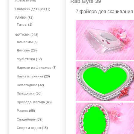
Rab Byte 39
Новости
(48)
Обложки для DVD
(1)
7 файлов для скачивания 
РАМКИ
(81)
Титры
(1)
ФУТАЖИ
(243)
Альбомы
(6)
Детские
(29)
Мультяшки
(12)
Нарезки из фильмов
(3)
Наука и техника
(20)
Новогодние
(32)
Праздники
(55)
Природа, погода
(48)
Разное
(68)
Свадебные
(69)
Спорт и отдых
(18)