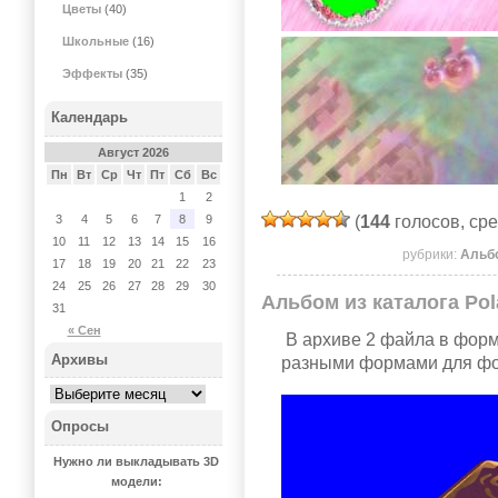
Цветы
(40)
Школьные
(16)
Эффекты
(35)
Календарь
Август 2026
Пн
Вт
Ср
Чт
Пт
Сб
Вс
1
2
(
144
голосов, ср
3
4
5
6
7
8
9
10
11
12
13
14
15
16
рубрики:
Альб
17
18
19
20
21
22
23
24
25
26
27
28
29
30
Альбом из каталога Pol
31
« Сен
В архиве 2 файла в форм
Архивы
разными формами для фо
Опросы
Нужно ли выкладывать 3D
модели: