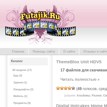
Главная
Помощь сайту
О сайте
Отзывы о сайт
Каталог
ThemeBlox Unit HDV5
17 файлов для скачиван
3D модели
(17)
Еда
(3)
Читать полностью »
Здания
(1)
(
49
голосов, сре
Ландшафты
(2)
рубрики:
Альбомы
,
Разное
,
Св
Мебель
(1)
Предметы
(6)
Digital Hotcakes Home Mo