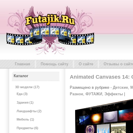
Главная
Помощь сайту
О сайте
Отзывы о сайт
Каталог
Animated Canvases 14: C
Размещено в рубрике -
Детские
,
М
3D модели
(17)
Разное
,
ФУТАЖИ
,
Эффекты
|
Еда
(3)
Здания
(1)
Ландшафты
(2)
Мебель
(1)
Предметы
(6)