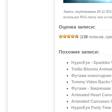
Запись опубликована 29.12.201
используя
RSS
-ленту или
оста
Оценка записи:
(
138
голосов, ср
Похожие записи:
HyperEye - Sparkles
Trellis Blooms Anim
Футажи новогодние
Tommy Video Backs 
Футажи - Зверюшки
Animated Heart Can
Animated Canvases Co
HyperEye Party Time