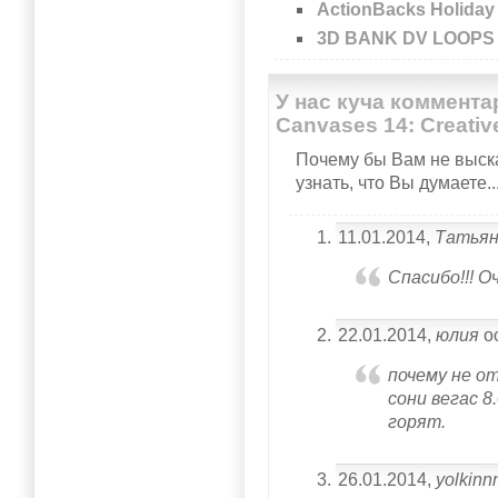
ActionBacks Holiday
3D BANK DV LOOPS -
У нас куча коммента
Canvases 14: Creativ
Почему бы Вам не выска
узнать, что Вы думаете..
11.01.2014,
Татья
Спасибо!!! О
22.01.2014,
юлия
ос
почему не 
сони вегас 8
горят.
26.01.2014,
yolkinn