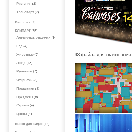
Растения
(2)
Транспорт
(2)
Виньетки
(1)
КЛИПАРТ
(55)
Ангелочки, сердечки
(9)
Еда
(4)
43 файла для скачивания 
Животные
(2)
Люди
(13)
Мультики
(7)
Открытки
(3)
Праздники
(3)
Предметы
(8)
Страны
(4)
Цветы
(4)
Маски для видео
(12)