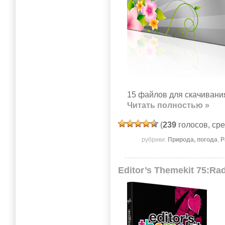
15 файлов для скачивания
Читать полностью »
(
239
голосов, ср
рубрики:
Природа, погода
,
Р
Editor’s Themekit 75:Ra