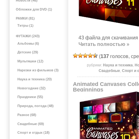
Новости
(48)
Обложки для DVD
(1)
РАМКИ
(81)
Титры
(1)
ФУТАЖИ
(243)
43 файла для скачивания 
Альбомы
(6)
Читать полностью »
Детские
(29)
(
137
голосов, ср
Мультяшки
(12)
рубрики:
Наука и техника
,
Н
Нарезки из фильмов
(3)
Свадебные
,
Спорт и 
Наука и техника
(20)
Animated Canvases Colle
Новогодние
(32)
Beginnings
Праздники
(55)
Природа, погода
(48)
Разное
(68)
Свадебные
(69)
Спорт и отдых
(18)