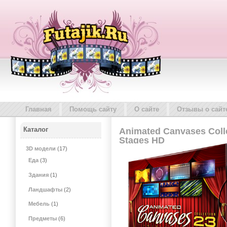
Главная
Помощь сайту
О сайте
Отзывы о сайт
Каталог
Animated Canvases Collec
Stages HD
3D модели
(17)
Еда
(3)
Здания
(1)
Ландшафты
(2)
Мебель
(1)
Предметы
(6)