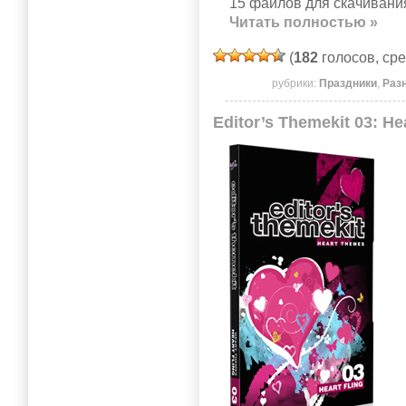
15 файлов для скачивания
Читать полностью »
(
182
голосов, ср
рубрики:
Праздники
,
Раз
Editor’s Themekit 03: H