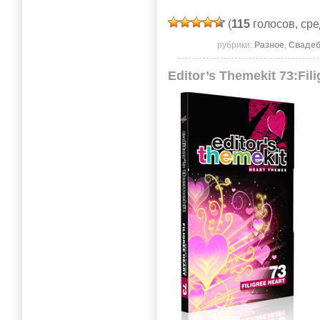
(
115
голосов, ср
рубрики:
Разное
,
Сваде
Editor’s Themekit 73:Fil