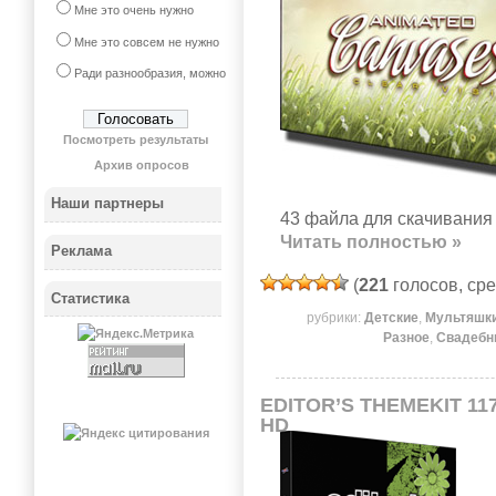
Мне это очень нужно
Мне это совсем не нужно
Ради разнообразия, можно
Посмотреть результаты
Архив опросов
Наши партнеры
43 файла для скачивания 
Читать полностью »
Реклама
(
221
голосов, ср
Статистика
рубрики:
Детские
,
Мультяшк
Разное
,
Свадебн
EDITOR’S THEMEKIT 11
HD