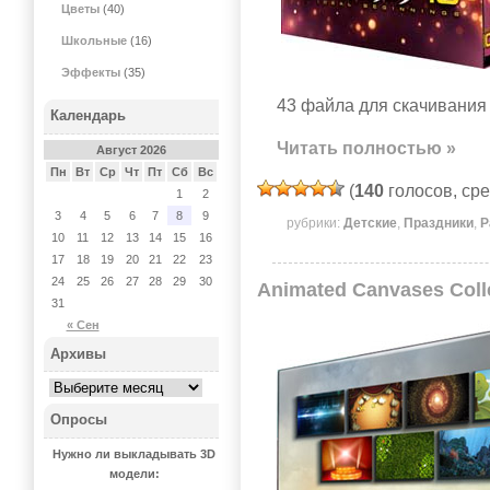
Цветы
(40)
Школьные
(16)
Эффекты
(35)
43 файла для скачивания 
Календарь
Читать полностью »
Август 2026
Пн
Вт
Ср
Чт
Пт
Сб
Вс
(
140
голосов, ср
1
2
3
4
5
6
7
8
9
рубрики:
Детские
,
Праздники
,
Р
10
11
12
13
14
15
16
17
18
19
20
21
22
23
24
25
26
27
28
29
30
Animated Canvases Coll
31
« Сен
Архивы
Опросы
Нужно ли выкладывать 3D
модели: