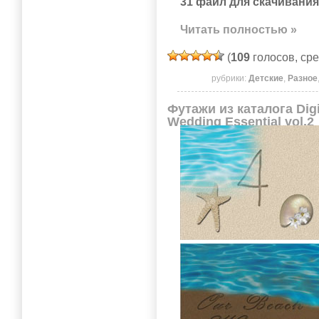
31 файл для скачивания
Читать полностью »
(
109
голосов, ср
рубрики:
Детские
,
Разное
Футажи из каталога Digi
Wedding Essential vol.2