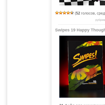
(
52
голосов, сре
рубрик
Swipes 19 Happy Thoug