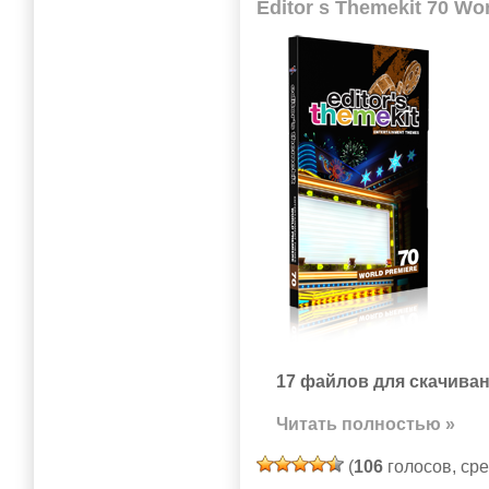
Editor s Themekit 70 Wo
17 файлов для скачиван
Читать полностью »
(
106
голосов, ср