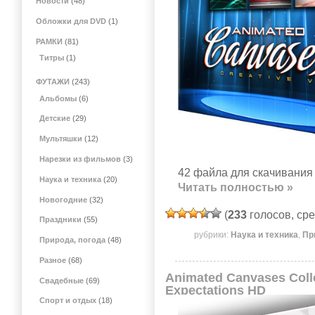
Новости
(48)
Обложки для DVD
(1)
РАМКИ
(81)
Титры
(1)
ФУТАЖИ
(243)
Альбомы
(6)
Детские
(29)
Мультяшки
(12)
Нарезки из фильмов
(3)
42 файла для скачивания 
Наука и техника
(20)
Читать полностью »
Новогодние
(32)
(
233
голосов, ср
Праздники
(55)
рубрики:
Наука и техника
,
Пр
Природа, погода
(48)
Разное
(68)
Animated Canvases Colle
Свадебные
(69)
Expectations HD
Спорт и отдых
(18)