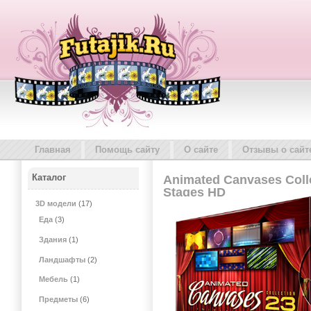
Главная
Помощь сайту
О сайте
Отзывы о сайт
Каталог
Animated Canvases Collec
Stages HD
3D модели
(17)
Еда
(3)
Здания
(1)
Ландшафты
(2)
Мебель
(1)
Предметы
(6)