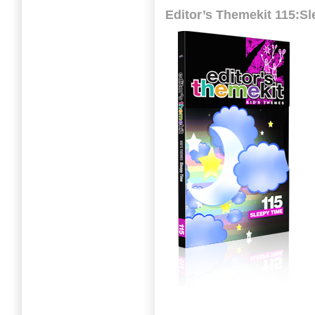
Editor’s Themekit 115:S