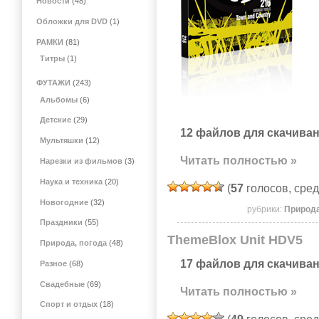
Новости
(48)
Обложки для DVD
(1)
РАМКИ
(81)
Титры
(1)
ФУТАЖИ
(243)
Альбомы
(6)
Детские
(29)
12 файлов для скачиван
Мультяшки
(12)
Читать полностью »
Нарезки из фильмов
(3)
Наука и техника
(20)
(
57
голосов, сре
Новогодние
(32)
рубрики:
Природа
Праздники
(55)
ThemeBlox Unit HDV5
Природа, погода
(48)
17 файлов для скачиван
Разное
(68)
Свадебные
(69)
Читать полностью »
Спорт и отдых
(18)