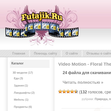
Главная
Помощь сайту
О сайте
Отзывы о сайт
Каталог
Video Motion - Floral T
24 файла для скачивани
3D модели
(17)
Еда
(3)
Читать полностью »
Здания
(1)
(
132
голосов, ср
Ландшафты
(2)
рубрики:
Природа, 
Мебель
(1)
Предметы
(6)