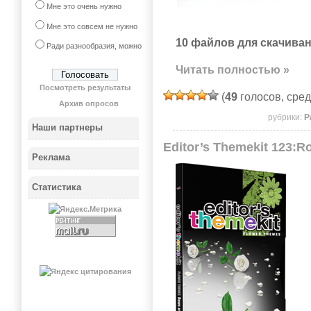
Мне это очень нужно
Мне это совсем не нужно
10 файлов для скачиван
Ради разнообразия, можно
Читать полностью »
Посмотреть результаты
(
49
голосов, сре
Архив опросов
рубрики:
Р
Наши партнеры
Editor’s Themekit 123:
Реклама
Статистика