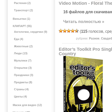
Video Motion - Floral T
Растения
(2)
Транспорт
(2)
16 файлов для скачиван
Виньетки
(1)
Читать полностью »
КЛИПАРТ
(55)
(
115
голосов, ср
Ангелочки, сердечки
(9)
рубрики:
Разное
,
Сваде
Еда
(4)
Животные
(2)
Editor’s Toolkit Pro Sin
Country
Люди
(13)
Мультики
(7)
Открытки
(3)
Праздники
(3)
Предметы
(8)
Страны
(4)
Цветы
(4)
Маски для видео
(12)