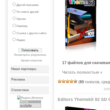
Другой поисковик
По совету друзей
Прочее
Рамблер
Ссылка с другого сайта
Яндекс
Посмотреть результаты
Архив опросов
17 файлов для скачиван
Наши партнеры
Читать полностью »
Реклама
(
80
голосов, сре
руб
Статистика
Editors Themekit 92 SD 