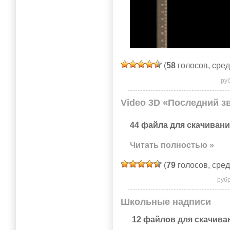
(
58
голосов, сре
ру
Video 3D «Последний з
44 файла для скачивани
Читать полностью »
(
79
голосов, сре
руб
Школьные надписи
12 файлов для скачива