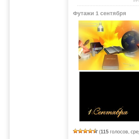
Футажи 1 сентября
(
115
голосов, ср