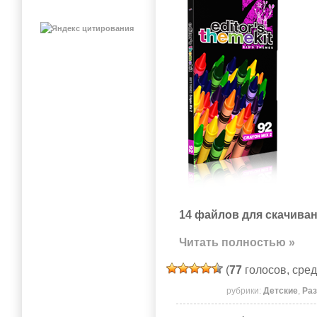
14 файлов для скачиван
Читать полностью »
(
77
голосов, сре
рубрики:
Детские
,
Ра