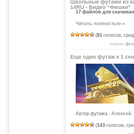
Школьные футажи из ка
14RU - Видео “Фишки”
17 файлов для скачиван
Читать полностью »
(
81
голосов, сре
рубрики:
Дет
Еще один футаж к 1 се
Автор футажа -
Алексей
.
(
143
голосов, ср
ру