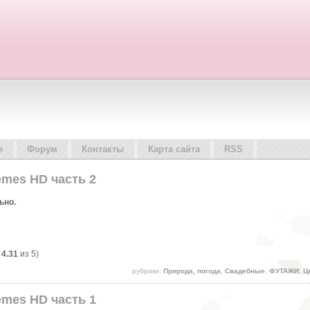
е
Форум
Контакты
Карта сайта
RSS
hemes HD часть 2
ьно.
:
4.31
из 5)
рубрики:
Природа, погода
,
Свадебные
,
ФУТАЖИ
,
Ц
hemes HD часть 1