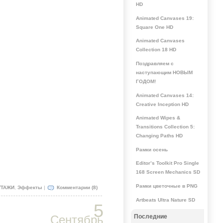
HD
Animated Canvases 19:
Square One HD
Animated Canvases
Collection 18 HD
Поздравляем с
наступающим НОВЫМ
ГОДОМ!
Animated Canvases 14:
Creative Inception HD
Animated Wipes &
Transitions Collection 5:
Changing Paths HD
Рамки осень
Editor’s Toolkit Pro Single
168 Screen Mechanics SD
Рамки цветочные в PNG
ТАЖИ
,
Эффекты
|
Комментарии (8)
Artbeats Ultra Nature SD
5
Сентябрь
Последние