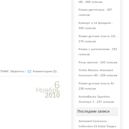
HD
- 308 голосов
Рамки цветочные
- 307
голосов
Клипарт к 14 февраля
-
306 голосов
Рамки детские (часть 10)
-
276 голосов
Рамки с ангелочками
- 252
голосов
Розы винтаж
- 245 голосов
Trellis Blooms Animated
ТАЖИ
,
Эффекты
|
Комментарии (3)
Canvases HD
- 239 голосов
6
Рамки детские (часть 8)
-
Ноябрь
238 голосов
2010
ActionBacks Sparkles
Overlays 1
- 237 голосов
Последние записи
Animated Canvases
Collection 23 Initial Stages