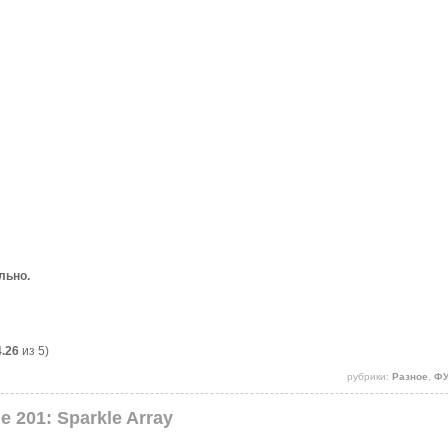
льно.
4.26
из 5)
рубрики:
Разное
,
ФУ
le 201: Sparkle Array