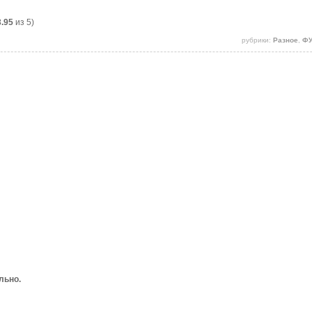
3.95
из 5)
рубрики:
Разное
,
ФУ
льно.