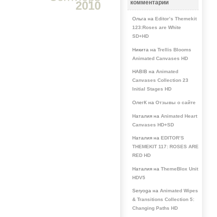
2010
комментарии
Ольга на
Editor’s Themekit
123:Roses are White
SD+HD
Никита на
Trellis Blooms
Animated Canvases HD
HABIB на
Animated
Canvases Collection 23
Initial Stages HD
ОлегК на
Отзывы о сайте
Наталия на
Animated Heart
Canvases HD+SD
Наталия на
EDITOR’S
THEMEKIT 117: ROSES ARE
RED HD
Наталия на
ThemeBlox Unit
HDV5
Seryoga на
Animated Wipes
& Transitions Collection 5:
Changing Paths HD