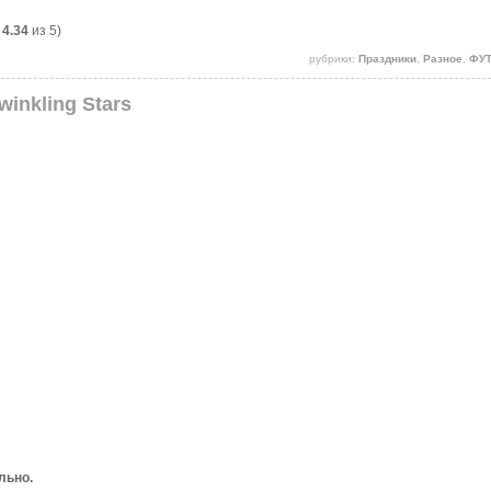
:
4.34
из 5)
рубрики:
Праздники
,
Разное
,
ФУ
Twinkling Stаrs
льно.