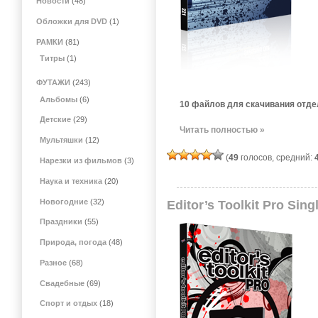
Новости
(48)
Обложки для DVD
(1)
РАМКИ
(81)
Титры
(1)
ФУТАЖИ
(243)
Альбомы
(6)
10 файлов для скачивания отде
Детские
(29)
Читать полностью »
Мультяшки
(12)
(
49
голосов, средний:
Нарезки из фильмов
(3)
Наука и техника
(20)
Новогодние
(32)
Editor’s Toolkit Pro Singl
Праздники
(55)
Природа, погода
(48)
Разное
(68)
Свадебные
(69)
Спорт и отдых
(18)