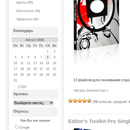
Цветы
(40)
Школьные
(16)
Эффекты
(35)
Календарь
Август 2026
Пн
Вт
Ср
Чт
Пт
Сб
Вс
1
2
3
4
5
6
7
8
9
10
11
12
13
14
15
16
17
18
19
20
21
22
23
24
25
26
27
28
29
30
13 файлов для скачивания отде
31
« Сен
Читать полностью »
Архивы
(
70
голосов, средний:
Опросы
Editor’s Toolkit Pro Sing
Как Вы нас нашли:
Google