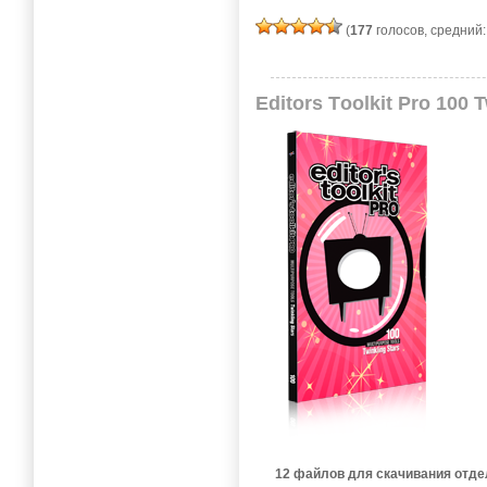
(
177
голосов, средний
Еditоrs Tооlkit Pro 100 
12 файлов для скачивания отде