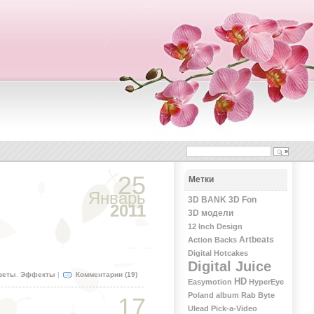
25
Метки
Январь
3D BANK
3D Fon
2011
3D модели
12 Inch Design
Artbeats
Action Backs
Digital Hotcakes
Digital Juice
веты
,
Эффекты
|
Комментарии (19)
HD
Easymotion
HyperEye
Poland album
Rab Byte
17
Ulead Pick-a-Video