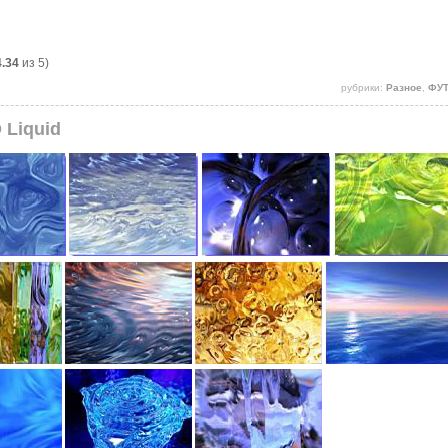
4.34
из 5)
рубрики:
Разное
,
ФУ
 Liquid