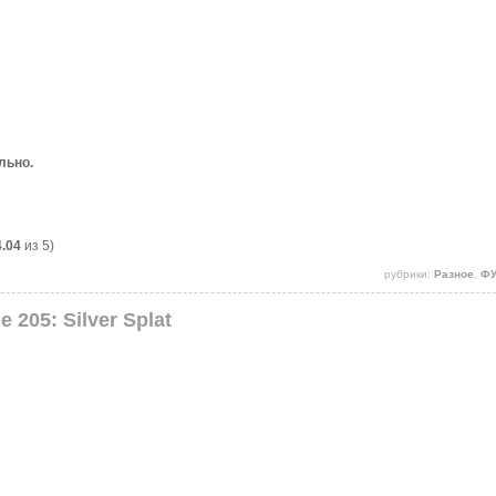
льно.
4.04
из 5)
рубрики:
Разное
,
ФУ
e 205: Silver Splat