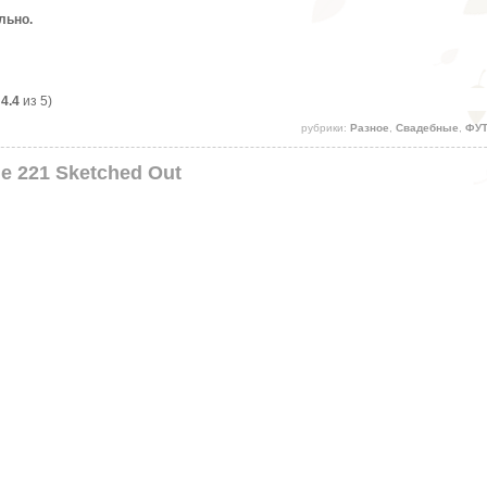
льно.
:
4.4
из 5)
рубрики:
Разное
,
Свадебные
,
ФУ
gle 221 Sketched Out