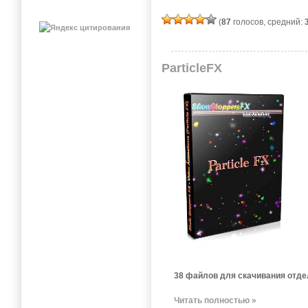
(
87
голосов, средний:
ParticleFX
38 файлов для скачивания отде
Читать полностью »