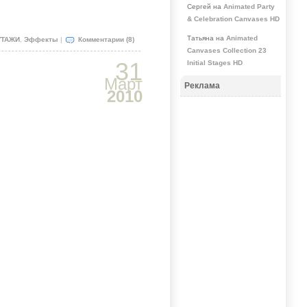
Сергей на
Animated Party
& Celebration Canvases HD
Татьяна на
Animated
ТАЖИ
,
Эффекты
|
Комментарии (8)
Canvases Collection 23
31
Initial Stages HD
Март
Реклама
2010