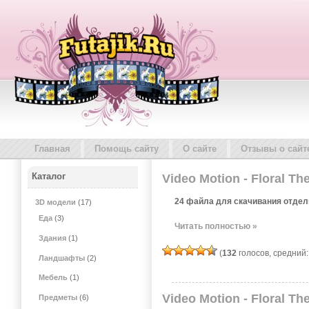
Главная
Помощь сайту
О сайте
Отзывы о сайт
Каталог
Video Motion - Floral T
24 файла для скачивания отдел
3D модели
(17)
Еда
(3)
Читать полностью »
Здания
(1)
(
132
голосов, средний
Ландшафты
(2)
Мебель
(1)
Video Motion - Floral T
Предметы
(6)