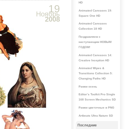
HD
19
Animated Canvases 19:
Ноябрь
Square One HD
2008
Animated Canvases
Collection 18 HD
Поздравляем с
наступающим НОВЫМ
ГОДОМ!
Animated Canvases 14:
Creative Inception HD
Animated Wipes &
Transitions Collection 5:
Changing Paths HD
Рамки осень
Editor’s Toolkit Pro Single
168 Screen Mechanics SD
Рамки цветочные в PNG
Artbeats Ultra Nature SD
Последние