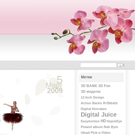
5
Метки
Март
3D BANK
3D Fon
2009
3D модели
12 Inch Design
Artbeats
Action Backs
Digital Hotcakes
Digital Juice
HD
Easymotion
HyperEye
Poland album
Rab Byte
Ulead Pick-a-Video