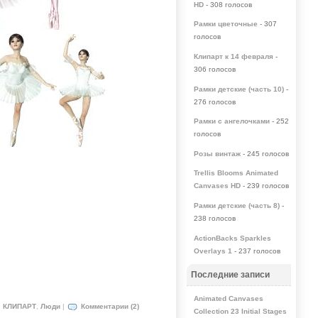
HD
- 308 голосов
Рамки цветочные
- 307
голосов
Клипарт к 14 февраля
-
306 голосов
Рамки детские (часть 10)
-
276 голосов
Рамки с ангелочками
- 252
голосов
Розы винтаж
- 245 голосов
Trellis Blooms Animated
Canvases HD
- 239 голосов
Рамки детские (часть 8)
-
238 голосов
ActionBacks Sparkles
Overlays 1
- 237 голосов
Последние записи
Animated Canvases
:
КЛИПАРТ
,
Люди
|
Комментарии (2)
Collection 23 Initial Stages