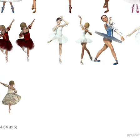
:
4.64
из 5)
рубрики