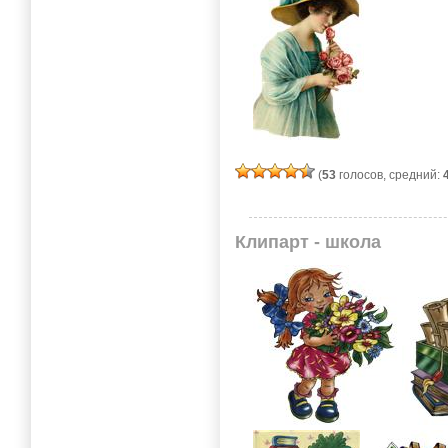
(
53
голосов, средний:
Клипарт - школа