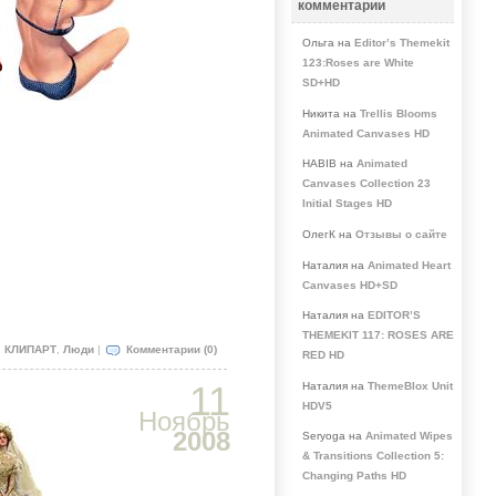
комментарии
Ольга на
Editor’s Themekit
123:Roses are White
SD+HD
Никита на
Trellis Blooms
Animated Canvases HD
HABIB на
Animated
Canvases Collection 23
Initial Stages HD
ОлегК на
Отзывы о сайте
Наталия на
Animated Heart
Canvases HD+SD
Наталия на
EDITOR’S
THEMEKIT 117: ROSES ARE
:
КЛИПАРТ
,
Люди
|
Комментарии (0)
RED HD
11
Наталия на
ThemeBlox Unit
HDV5
Ноябрь
2008
Seryoga на
Animated Wipes
& Transitions Collection 5:
Changing Paths HD