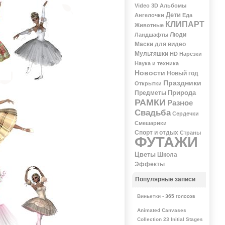
Video 3D
Альбомы
Дети
Ангелочки
Еда
КЛИПАРТ
Животные
Люди
Ландшафты
Маски для видео
Мультяшки
НD
Нарезки
Наука и техника
Новости
Новый год
Праздники
Открытки
Природа
Предметы
РАМКИ
Разное
Свадьба
Сердечки
Смешарики
Спорт и отдых
Страны
ФУТАЖИ
Цветы
Школа
Эффекты
Популярные записи
Виньетки
- 365 голосов
Animated Canvases
Collection 23 Initial Stages