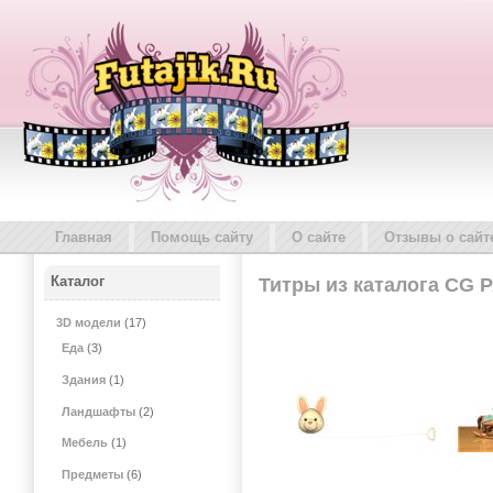
Главная
Помощь сайту
О сайте
Отзывы о сайт
Каталог
Титры из каталога CG 
3D модели
(17)
Еда
(3)
Здания
(1)
Ландшафты
(2)
Мебель
(1)
Предметы
(6)