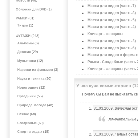
Новости
(48)
Маски для видео (часть 7)
Обложки для DVD
(1)
Маски для видео (часть 8)
РАМКИ
(81)
Маски для видео (часть 5)
Титры
(1)
Маски для видео (часть 4)
Клипарт - женщины
ФУТАЖИ
(243)
Маски для видео (часть 3)
Альбомы
(6)
Маски для видео (часть 6)
Детские
(29)
Маски для видео в формате
Мультяшки
(12)
Рамки - Свадебные (часть 
Клипарт - женщины (часть 
Нарезки из фильмов
(3)
Наука и техника
(20)
У нас куча комментариев (1
Новогодние
(32)
Почему бы Вам не высказать сво
Праздники
(55)
Природа, погода
(48)
31.03.2009,
Вячеслав
ост
Разное
(68)
Замечательные
Свадебные
(69)
Спорт и отдых
(18)
31.03.2009,
Галина
остав