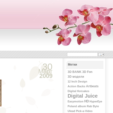
30
Метки
Март
3D BANK
3D Fon
2009
3D модели
12 Inch Design
Artbeats
Action Backs
Digital Hotcakes
Digital Juice
HD
Easymotion
HyperEye
Poland album
Rab Byte
Ulead Pick-a-Video