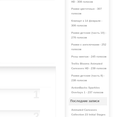
HD
- 308 голосов
Рамки цветочные
- 307
голосов
Клипарт к 14 февраля
-
306 голосов
Рамки детские (часть 10)
-
276 голосов
Рамки с ангелочками
- 252
голосов
Розы винтаж
- 245 голосов
Trellis Blooms Animated
Canvases HD
- 239 голосов
Рамки детские (часть 8)
-
238 голосов
ActionBacks Sparkles
1
Overlays 1
- 237 голосов
Последние записи
Animated Canvases
2
Collection 23 Initial Stages