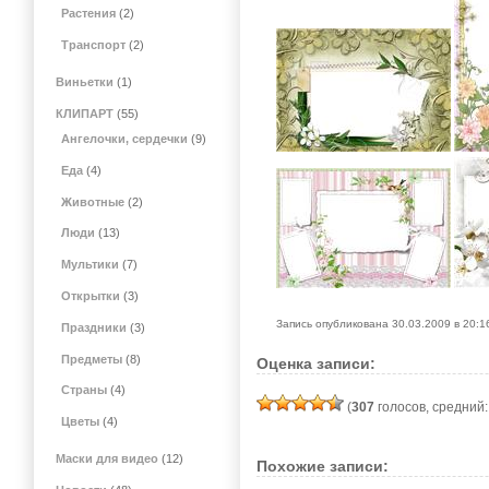
Растения
(2)
Транспорт
(2)
Виньетки
(1)
КЛИПАРТ
(55)
Ангелочки, сердечки
(9)
Еда
(4)
Животные
(2)
Люди
(13)
Мультики
(7)
Открытки
(3)
Запись опубликована 30.03.2009 в 20:
Праздники
(3)
Предметы
(8)
Оценка записи:
Страны
(4)
(
307
голосов, средний
Цветы
(4)
Маски для видео
(12)
Похожие записи: