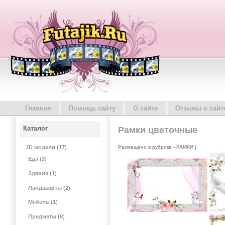
Главная
Помощь сайту
О сайте
Отзывы о сайт
Каталог
Рамки цветочные
Размещено в рубрике -
РАМКИ
|
3D модели
(17)
Еда
(3)
Здания
(1)
Ландшафты
(2)
Мебель
(1)
Предметы
(6)