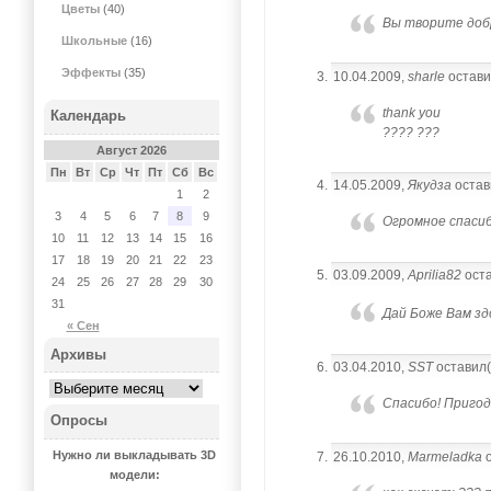
Цветы
(40)
Вы творите добр
Школьные
(16)
Эффекты
(35)
10.04.2009,
sharle
остави
thank you
Календарь
???? ???
Август 2026
Пн
Вт
Ср
Чт
Пт
Сб
Вс
14.05.2009,
Якудза
остав
1
2
3
4
5
6
7
8
9
Огромное спаси
10
11
12
13
14
15
16
17
18
19
20
21
22
23
03.09.2009,
Aprilia82
оста
24
25
26
27
28
29
30
31
Дай Боже Вам зд
« Сен
Архивы
03.04.2010,
SST
оставил(
Спасибо! Пригод
Опросы
Нужно ли выкладывать 3D
26.10.2010,
Marmeladka
о
модели: