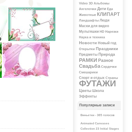
Video 3D
Альбомы
Дети
Ангелочки
Еда
КЛИПАРТ
Животные
Люди
Ландшафты
Маски для видео
Мультяшки
НD
Нарезки
Наука и техника
Новости
Новый год
Праздники
Открытки
Природа
Предметы
РАМКИ
Разное
Свадьба
Сердечки
Смешарики
Спорт и отдых
Страны
ФУТАЖИ
Цветы
Школа
Эффекты
Популярные записи
Виньетки
- 365 голосов
Animated Canvases
Collection 23 Initial Stages