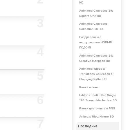
HD
Animated Canvases 19:
Square One HD
3
Animated Canvases
Collection 18 HD
Поздравляем с
наступающим НОВЫМ
4
ГОДОМ!
Animated Canvases 14:
Creative Inception HD
Animated Wipes &
5
Transitions Collection 5:
Changing Paths HD
Рамки осень
6
Editor’s Toolkit Pro Single
168 Screen Mechanics SD
Рамки цветочные в PNG
Artbeats Ultra Nature SD
7
Последние