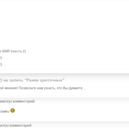
 BMP (часть 2)
2)
2)
2) на запись “Рамки цветочные”
ё мнение! Позвольте нам узнать, что Вы думаете...
авил(а) комментарий:
 рамки
ил(а) комментарий: