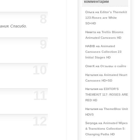
комментарии
Ольга на
Editor’s Themekit
8
123:Roses are White
SD+HD
ания. Спасибо.
Никита на
Trellis Blooms
Animated Canvases HD
9
HABIB на
Animated
Canvases Collection 23
Initial Stages HD
10
ОлегК на
Отзывы о сайте
Наталия на
Animated Heart
Canvases HD+SD
Наталия на
EDITOR’S
11
THEMEKIT 117: ROSES ARE
RED HD
Наталия на
ThemeBlox Unit
HDV5
12
Seryoga на
Animated Wipes
& Transitions Collection 5:
Changing Paths HD