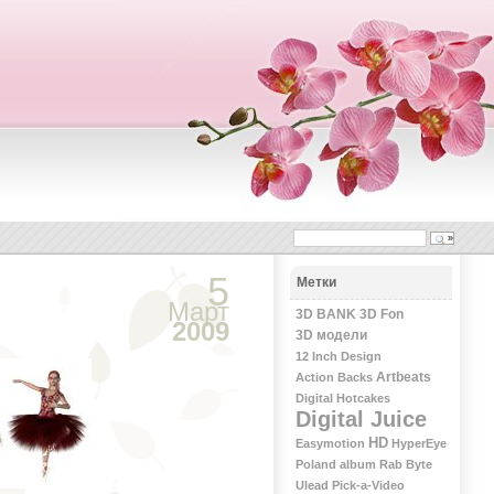
5
Метки
Март
3D BANK
3D Fon
2009
3D модели
12 Inch Design
Artbeats
Action Backs
Digital Hotcakes
Digital Juice
HD
Easymotion
HyperEye
Poland album
Rab Byte
Ulead Pick-a-Video