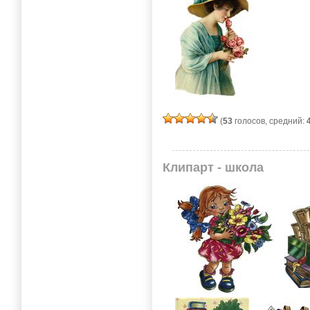
(
53
голосов, средний:
Клипарт - школа