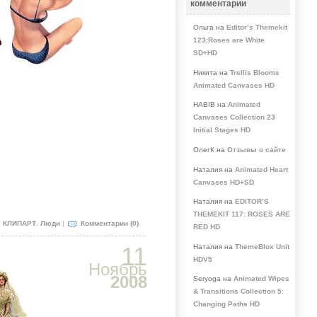
комментарии
Ольга на
Editor’s Themekit
123:Roses are White
SD+HD
Никита на
Trellis Blooms
Animated Canvases HD
HABIB на
Animated
Canvases Collection 23
Initial Stages HD
ОлегК на
Отзывы о сайте
Наталия на
Animated Heart
Canvases HD+SD
Наталия на
EDITOR’S
THEMEKIT 117: ROSES ARE
:
КЛИПАРТ
,
Люди
|
Комментарии (0)
RED HD
11
Наталия на
ThemeBlox Unit
HDV5
Ноябрь
2008
Seryoga на
Animated Wipes
& Transitions Collection 5:
Changing Paths HD