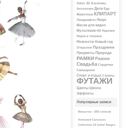
Video 3D
Альбомы
Дети
Ангелочки
Еда
КЛИПАРТ
Животные
Люди
Ландшафты
Маски для видео
Мультяшки
НD
Нарезки
Наука и техника
Новости
Новый год
Праздники
Открытки
Природа
Предметы
РАМКИ
Разное
Свадьба
Сердечки
Смешарики
Спорт и отдых
Страны
ФУТАЖИ
Цветы
Школа
Эффекты
Популярные записи
Виньетки
- 365 голосов
Animated Canvases
Collection 23 Initial Stages