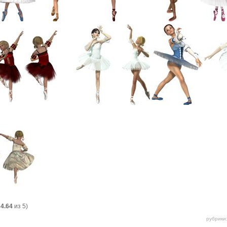
:
4.64
из 5)
рубрики