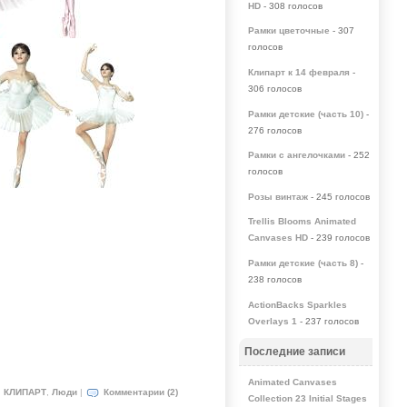
HD
- 308 голосов
Рамки цветочные
- 307
голосов
Клипарт к 14 февраля
-
306 голосов
Рамки детские (часть 10)
-
276 голосов
Рамки с ангелочками
- 252
голосов
Розы винтаж
- 245 голосов
Trellis Blooms Animated
Canvases HD
- 239 голосов
Рамки детские (часть 8)
-
238 голосов
ActionBacks Sparkles
Overlays 1
- 237 голосов
Последние записи
Animated Canvases
:
КЛИПАРТ
,
Люди
|
Комментарии (2)
Collection 23 Initial Stages