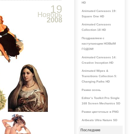
HD
19
Animated Canvases 19:
Ноябрь
Square One HD
2008
Animated Canvases
Collection 18 HD
Поздравляем с
наступающим НОВЫМ
ГОДОМ!
Animated Canvases 14:
Creative Inception HD
Animated Wipes &
Transitions Collection 5:
Changing Paths HD
Рамки осень
Editor’s Toolkit Pro Single
168 Screen Mechanics SD
Рамки цветочные в PNG
Artbeats Ultra Nature SD
Последние