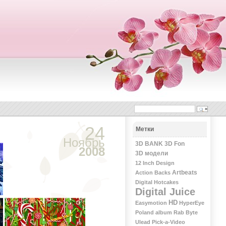
24
Метки
Ноябрь
3D BANK
3D Fon
2008
3D модели
12 Inch Design
Artbeats
Action Backs
Digital Hotcakes
Digital Juice
HD
Easymotion
HyperEye
Poland album
Rab Byte
Ulead Pick-a-Video