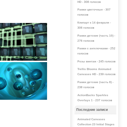
HD
- 308 голосов
Рамки цветочные
- 307
голосов
Клипарт к 14 февраля
-
306 голосов
Рамки детские (часть 10)
-
276 голосов
Рамки с ангелочками
- 252
голосов
Розы винтаж
- 245 голосов
Trellis Blooms Animated
Canvases HD
- 239 голосов
Рамки детские (часть 8)
-
238 голосов
ActionBacks Sparkles
Overlays 1
- 237 голосов
Последние записи
Animated Canvases
Collection 23 Initial Stages