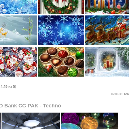
:
4.49
из 5)
рубрики:
КЛ
D Bank CG PAK - Techno