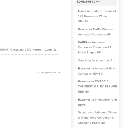
комментарии
Ольга на
Editor’s Themekit
123:Roses are White
SD+HD
Никита на
Trellis Blooms
Animated Canvases HD
HABIB на
Animated
Canvases Collection 23
ИПАРТ
,
Открытки
|
Комментарии (1)
Initial Stages HD
ОлегК на
Отзывы о сайте
Наталия на
Animated Heart
к содержанию
»
Canvases HD+SD
Наталия на
EDITOR’S
THEMEKIT 117: ROSES ARE
RED HD
Наталия на
ThemeBlox Unit
HDV5
Seryoga на
Animated Wipes
& Transitions Collection 5:
Changing Paths HD