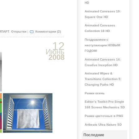
HD
Animated Canvases 19:
Square One HD
Animated Canvases
Collection 18 HD
ИПАРТ
,
Открытки
|
Комментарии (2)
Поздравляем с
12
наступающим НОВЫМ
Июнь
ГОДОМ!
2008
Animated Canvases 14:
Creative Inception HD
Animated Wipes &
Transitions Collection 5:
Changing Paths HD
Рамки осень
Editor’s Toolkit Pro Single
168 Screen Mechanics SD
Рамки цветочные в PNG
Artbeats Ultra Nature SD
Последние