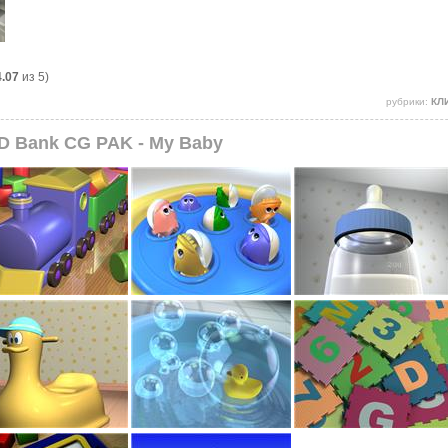
4.07
из 5)
рубрики:
КЛ
3D Bank CG PAK - My Baby