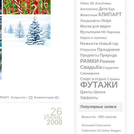
Video 3D
Альбомы
Дети
Ангелочки
Еда
КЛИПАРТ
Животные
Люди
Ландшафты
Маски для видео
Мультяшки
НD
Нарезки
Наука и техника
Новости
Новый год
Праздники
Открытки
Природа
Предметы
РАМКИ
Разное
Свадьба
Сердечки
Смешарики
Спорт и отдых
Страны
ФУТАЖИ
Цветы
Школа
ИПАРТ
,
Открытки
|
Комментарии (6)
Эффекты
Популярные записи
26
Июнь
Виньетки
- 365 голосов
2008
Animated Canvases
Collection 23 Initial Stages