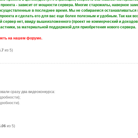
роекта - зависит от мощности сервера. Многие старожилы, наверное зам
существленные в последнее время. Мы не собираемся останавливаться н
роекта и сделать его для вас еще более полезным и удобным. Так как в
 сервер нет, ввиду вышеизложенного (проект не коммерческий и доходов
астники, за материальной поддержкой для приобретения нового сервера.
реть на нашем форуме.
4.7
из 5)
овали сразу два видеоконкурса:
дробности
);
дробности
).
4.06
из 5)