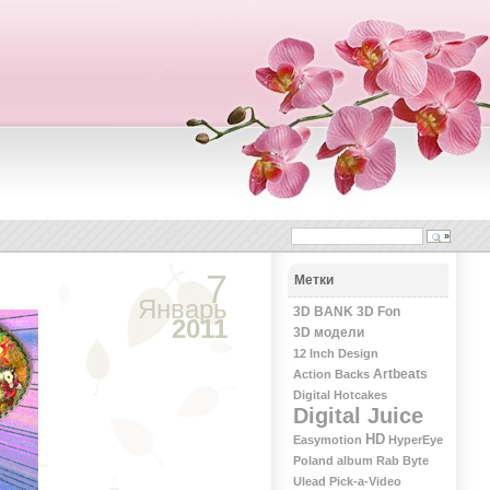
7
Метки
Январь
3D BANK
3D Fon
2011
3D модели
12 Inch Design
Artbeats
Action Backs
Digital Hotcakes
Digital Juice
HD
Easymotion
HyperEye
Poland album
Rab Byte
Ulead Pick-a-Video