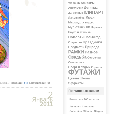
Video 3D
Альбомы
Дети
Ангелочки
Еда
КЛИПАРТ
Животные
Люди
Ландшафты
Маски для видео
Мультяшки
НD
Нарезки
Наука и техника
Новости
Новый год
Праздники
Открытки
Природа
Предметы
РАМКИ
Разное
Свадьба
Сердечки
Смешарики
Спорт и отдых
Страны
ФУТАЖИ
Цветы
Школа
рубрики:
Новости
|
Комментарии (2)
Эффекты
Популярные записи
2
Январь
Виньетки
- 365 голосов
2011
Animated Canvases
Collection 23 Initial Stages