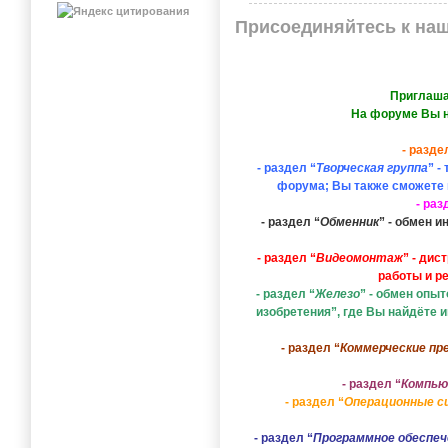
Присоединяйтесь к на
Приглаша
На форуме Вы н
- разде
- раздел “
Творческая группа
” -
форума; Вы также сможете 
- раз
- раздел “
Обменник
” - обмен 
- раздел “
Видеомонтаж
” - дис
работы и р
- раздел “
Железо
” - обмен опы
изобретения”, где Вы найдёте
- раздел “
Коммерческие пр
- раздел “
Компью
- раздел “
Операционные 
- раздел “
Программное обеспеч