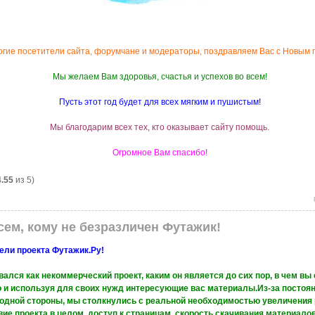
огие посетители сайта, форумчане и модераторы, поздравляем Ваc с Новым 
Мы желаем Вам здоровья, счастья и успехов во всем!
Пусть этот год будет для всех мягким и пушистым!
Мы благодарим всех тех, кто оказывает сайту помощь.
Огромное Вам спасибо!
4.55
из 5)
ем, кому не безразличен Футажик!
ели проекта Футажик.Ру!
лся как некоммерческий проект, каким он является до сих пор, в чем вы
 и используя для своих нужд интересующие вас материалы.Из-за постоян
с одной стороны, мы столкнулись с реальной необходимостью увеличения 
ие проекта в целом, доступ к страницам, скорость скачивания материалов