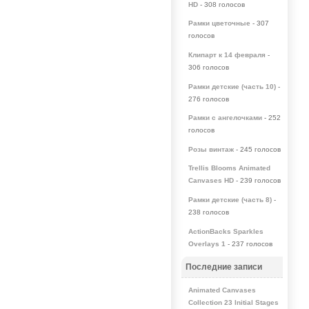
HD
- 308 голосов
Рамки цветочные
- 307
голосов
Клипарт к 14 февраля
-
306 голосов
Рамки детские (часть 10)
-
276 голосов
Рамки с ангелочками
- 252
голосов
Розы винтаж
- 245 голосов
Trellis Blooms Animated
Canvases HD
- 239 голосов
Рамки детские (часть 8)
-
238 голосов
ActionBacks Sparkles
Overlays 1
- 237 голосов
Последние записи
Animated Canvases
Collection 23 Initial Stages