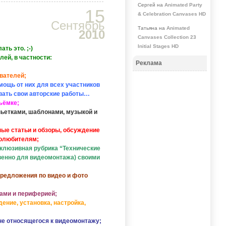
Сергей на
Animated Party
15
& Celebration Canvases HD
Сентябрь
Татьяна на
Animated
2010
Canvases Collection 23
Initial Stages HD
ать это. ;-)
ей, в частности:
Реклама
вателей;
омощь от них для всех участников
вать свои авторские работы…
ъёмке;
ньетками, шаблонами, музыкой и
ные статьи и обзоры, обсуждение
еолюбителям;
ксклюзивная рубрика “Технические
венно для видеомонтажа) своими
предложения по видео и фото
рами и периферией;
ение, установка, настройка,
не относящегося к видеомонтажу;