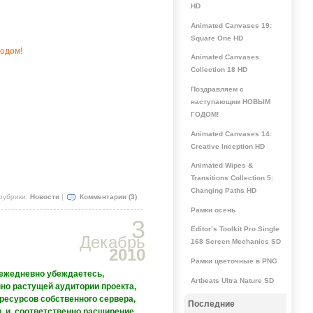
HD
Animated Canvases 19:
Square One HD
годом!
Animated Canvases
Collection 18 HD
Поздравляем с
наступающим НОВЫМ
ГОДОМ!
Animated Canvases 14:
Creative Inception HD
Animated Wipes &
Transitions Collection 5:
Changing Paths HD
рубрики:
Новости
|
Комментарии (3)
Рамки осень
3
Editor’s Toolkit Pro Single
Декабрь
168 Screen Mechanics SD
2010
Рамки цветочные в PNG
 ежедневно убеждаетесь,
Artbeats Ultra Nature SD
но растущей аудитории проекта,
ресурсов собственного сервера,
Последние
, и, соответственно расширение