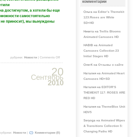
комментарии
етили
а достигнутом, а хотели бы еще
Ольга на
Editor’s Themekit
озможности самостоятельно
123:Roses are White
 не приносит), мы вынуждены
SD+HD
Никита на
Trellis Blooms
Animated Canvases HD
HABIB на
Animated
Canvases Collection 23
Initial Stages HD
рубрики:
Новости
|
Comments Off
ОлегК на
Отзывы о сайте
20
Наталия на
Animated Heart
Сентябрь
Canvases HD+SD
2010
Наталия на
EDITOR’S
THEMEKIT 117: ROSES ARE
RED HD
Наталия на
ThemeBlox Unit
HDV5
Seryoga на
Animated Wipes
& Transitions Collection 5:
Changing Paths HD
рубрики:
Новости
|
Комментарии (0)