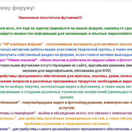
шему форуму!
Уважаемые посетители футажика!!!
ем всех, кто ещё не зарегистрировался на нашем
форуме
, наконец-то сдел
айдёте множество информации для начинающих и опытных видеолюбител
л “
VIP кладовая форума
” - эксклюзивные материалы для активных пользо
 только авторские работы наших участников творческой группы, а также п
получить собственный раздел на форуме, если станете активно выклады
дел “
Обмен опытом
” - обмен опытом и работами по видеосъёмке и фотос
интересными футажами отсутствующими на сайте, красивыми рамками, ви
звуками для видеофильмов, обложками для DVD;
трибутивы программного обеспечения для монтажа, плагины, уроки, полез
ешение вопросов в различных программных продуктах необходимых вид
том по выбору, покупки, эксплуатации видео и фотокамер, а также наша э
 информация о создании различных технических изобретений (преимущест
руками;
едложения
” - покупка/продажа видео и фотооборудования, коммерческие 
услугам;
теры и периферия
” - выбор и обсуждение всего, что связано с компьюте
системы
” - дистрибутивы различных операционных систем, а также обсужд
проблемы и решения в операционных системах;
ение
” - дистрибутивы самого разнообразного программного обеспечения, 