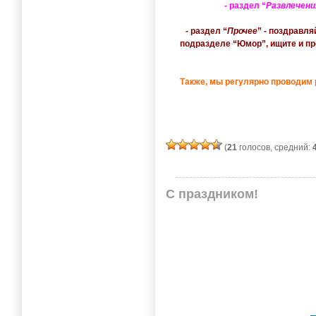
- раздел “
Развлечени
- раздел “
Прочее
” - поздравл
подразделе “Юмор”, ищите и пр
Также, мы регулярно проводим
(
21
голосов, средний:
С праздником!