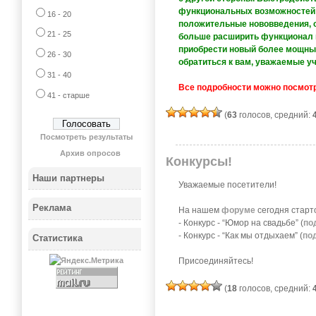
функциональных возможностей п
16 - 20
положительные нововведения, о
21 - 25
больше расширить функционал п
приобрести новый более мощный
26 - 30
обратиться к вам, уважаемые уч
31 - 40
Все подробности можно посмот
41 - старше
(
63
голосов, средний:
Посмотреть результаты
Архив опросов
Конкурсы!
Наши партнеры
Уважаемые посетители!
Реклама
На нашем
форуме
сегодня старт
- Конкурс - “Юмор на свадьбе” (
по
- Конкурс - “Как мы отдыхаем” (
по
Статистика
Присоединяйтесь!
(
18
голосов, средний: