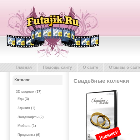
Главная
Помощь сайту
О сайте
Отзывы о сайт
Каталог
Свадебные колечки
3D модели
(17)
Еда
(3)
Здания
(1)
Ландшафты
(2)
Мебель
(1)
Предметы
(6)