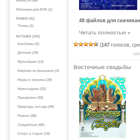
Новости
(48)
Обложки для DVD
(1)
РАМКИ
(81)
48 файлов для скачиван
Титры
(1)
Читать полностью »
ФУТАЖИ
(243)
Альбомы
(6)
(
147
голосов, ср
Детские
(29)
руб
Мультяшки
(12)
Восточные свадьбы
Нарезки из фильмов
(3)
Наука и техника
(20)
Новогодние
(32)
Праздники
(55)
Природа, погода
(48)
Разное
(68)
Свадебные
(69)
Спорт и отдых
(18)