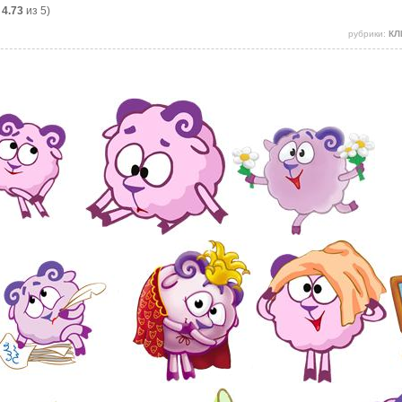
:
4.73
из 5)
рубрики:
КЛ