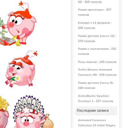
HD
- 308 голосов
Рамки цветочные
- 307
голосов
Клипарт к 14 февраля
-
306 голосов
Рамки детские (часть 10)
-
276 голосов
Рамки с ангелочками
- 252
голосов
Розы винтаж
- 245 голосов
Trellis Blooms Animated
Canvases HD
- 239 голосов
Рамки детские (часть 8)
-
238 голосов
ActionBacks Sparkles
Overlays 1
- 237 голосов
Последние записи
Animated Canvases
Collection 23 Initial Stages