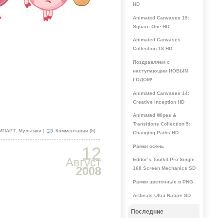
HD
Animated Canvases 19:
Square One HD
Animated Canvases
Collection 18 HD
Поздравляем с
наступающим НОВЫМ
ГОДОМ!
Animated Canvases 14:
Creative Inception HD
Animated Wipes &
Transitions Collection 5:
ИПАРТ
,
Мультики
|
Комментарии (5)
Changing Paths HD
Рамки осень
12
Август
Editor’s Toolkit Pro Single
2008
168 Screen Mechanics SD
Рамки цветочные в PNG
Artbeats Ultra Nature SD
Последние