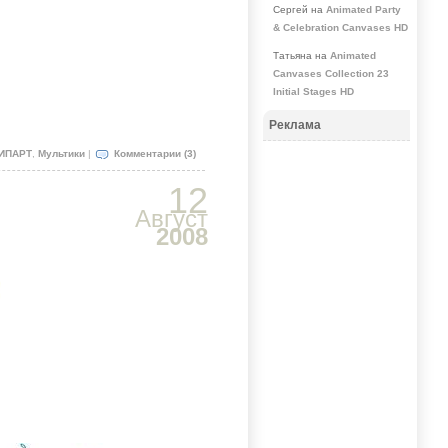
Сергей на
Animated Party
& Celebration Canvases HD
Татьяна на
Animated
Canvases Collection 23
Initial Stages HD
Реклама
ИПАРТ
,
Мультики
|
Комментарии (3)
12
Август
2008