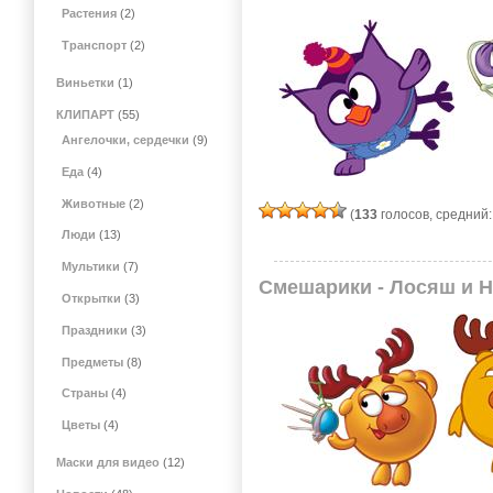
Растения
(2)
Транспорт
(2)
Виньетки
(1)
КЛИПАРТ
(55)
Ангелочки, сердечки
(9)
Еда
(4)
Животные
(2)
(
133
голосов, средний
Люди
(13)
Мультики
(7)
Смешарики - Лосяш и 
Открытки
(3)
Праздники
(3)
Предметы
(8)
Страны
(4)
Цветы
(4)
Маски для видео
(12)