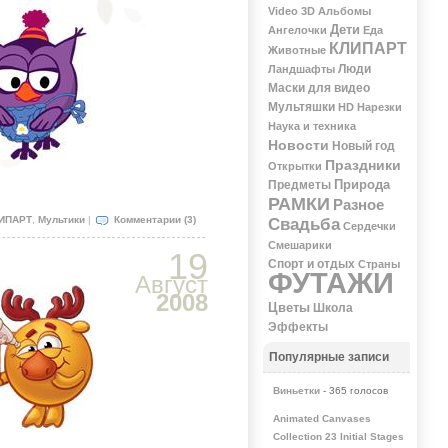
Video 3D
Альбомы
Дети
Ангелочки
Еда
КЛИПАРТ
Животные
Люди
Ландшафты
Маски для видео
Мультяшки
НD
Нарезки
Наука и техника
Новости
Новый год
Праздники
Открытки
Природа
Предметы
РАМКИ
Разное
ИПАРТ
,
Мультики
|
Комментарии (3)
Свадьба
Сердечки
Смешарики
19
Спорт и отдых
Страны
ФУТАЖИ
Август
2008
Цветы
Школа
Эффекты
Популярные записи
Виньетки
- 365 голосов
Animated Canvases
Collection 23 Initial Stages