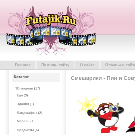
Главная
Помощь сайту
О сайте
Отзывы о сайт
Каталог
Смешарики - Пин и Сов
3D модели
(17)
Еда
(3)
Здания
(1)
Ландшафты
(2)
Мебель
(1)
Предметы
(6)