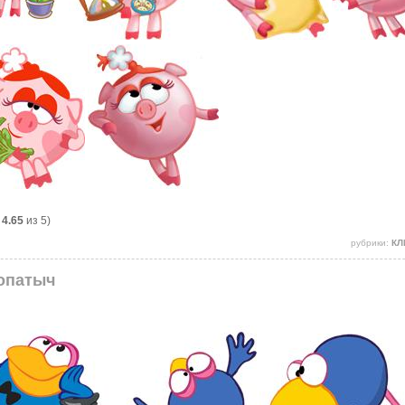
:
4.65
из 5)
рубрики:
КЛ
Копатыч