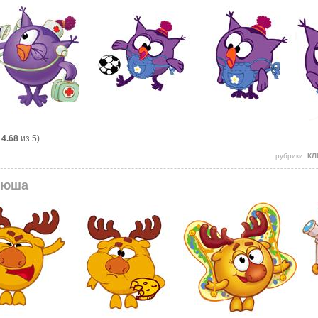
:
4.68
из 5)
рубрики:
КЛ
Нюша