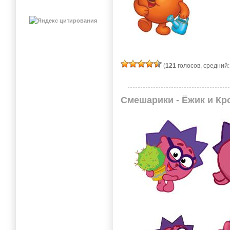
(
121
голосов, средний
Смешарики - Ёжик и Кр