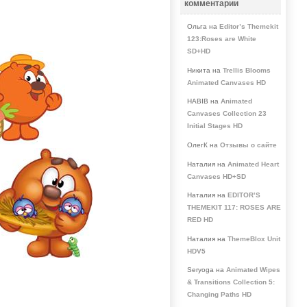
комментарии
Ольга на
Editor’s Themekit
123:Roses are White
SD+HD
Никита на
Trellis Blooms
Animated Canvases HD
HABIB на
Animated
Canvases Collection 23
Initial Stages HD
ОлегК на
Отзывы о сайте
Наталия на
Animated Heart
Canvases HD+SD
Наталия на
EDITOR’S
THEMEKIT 117: ROSES ARE
RED HD
Наталия на
ThemeBlox Unit
HDV5
Seryoga на
Animated Wipes
& Transitions Collection 5:
Changing Paths HD