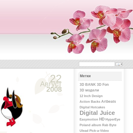
22
Метки
Август
3D BANK
3D Fon
2008
3D модели
12 Inch Design
Artbeats
Action Backs
Digital Hotcakes
Digital Juice
HD
Easymotion
HyperEye
Poland album
Rab Byte
Ulead Pick-a-Video