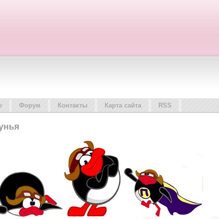
е
Форум
Контакты
Карта сайта
RSS
унья