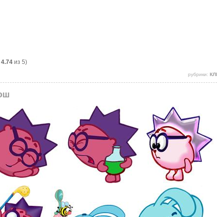
:
4.74
из 5)
рубрики:
КЛ
ош