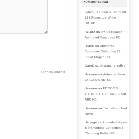
комментарии
Ольга на
Editor’s Themekit
123:Roses are White
SD+HD
Никита на
Trellis Blooms
Animated Canvases HD
HABIB на
Animated
Canvases Collection 23
Initial Stages HD
ОлегК на
Отзывы о сайте
к содержанию
»
Наталия на
Animated Heart
Canvases HD+SD
Наталия на
EDITOR’S
THEMEKIT 117: ROSES ARE
RED HD
Наталия на
ThemeBlox Unit
HDV5
Seryoga на
Animated Wipes
& Transitions Collection 5:
Changing Paths HD