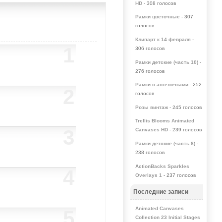
HD
- 308 голосов
Рамки цветочные
- 307
голосов
Клипарт к 14 февраля
-
1
306 голосов
Рамки детские (часть 10)
-
276 голосов
Рамки с ангелочками
- 252
2
голосов
Розы винтаж
- 245 голосов
Trellis Blooms Animated
3
Canvases HD
- 239 голосов
Рамки детские (часть 8)
-
238 голосов
ActionBacks Sparkles
4
Overlays 1
- 237 голосов
Последние записи
Animated Canvases
5
Collection 23 Initial Stages