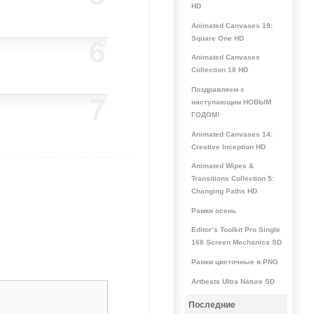
HD
Animated Canvases 19:
Square One HD
6
Animated Canvases
Collection 18 HD
Поздравляем с
7
наступающим НОВЫМ
ГОДОМ!
Animated Canvases 14:
Creative Inception HD
Animated Wipes &
Transitions Collection 5:
Changing Paths HD
Рамки осень
Editor’s Toolkit Pro Single
168 Screen Mechanics SD
Рамки цветочные в PNG
Artbeats Ultra Nature SD
Последние