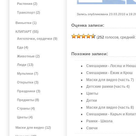
Растения
(2)
Транспорт
(2)
Запись опубликована 23.03.2010 в 19:
Виньетки
(1)
Оценка записи:
КЛИПАРТ
(55)
(
252
голосов, средний
Ангелочки, сердечки
(9)
Еда
(4)
Похожие записи:
Животные
(2)
Люди
(13)
Смешарики - Лосяш и Нюш
Смешарики - Ёжик и Крош
Мультики
(7)
Маски для видео (часть 7)
Открытки
(3)
Детские рамки (часть 4)
Праздники
(3)
Цветы
Предметы
(8)
Детки
Маски для видео (часть 8)
Страны
(4)
Смешарики - Карыч и Копа
Цветы
(4)
Рамки - Школа
Маски для видео
(12)
Свечи