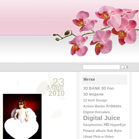
23
Метки
Март
3D BANK
3D Fon
2010
3D модели
12 Inch Design
Artbeats
Action Backs
Digital Hotcakes
Digital Juice
HD
Easymotion
HyperEye
Poland album
Rab Byte
Ulead Pick-a-Video