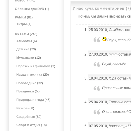
Новости
(48)
У нас куча комментариев (7
Обложки для DVD
(1)
Почему бы Вам не высказать сво
РАМКИ
(81)
Титры
(1)
25.03.2010,
Семёныч
ост
ФУТАЖИ
(243)
Вау!!!, спасиб
Альбомы
(6)
Детские
(29)
27.03.2010,
mmm
оставил
Мультяшки
(12)
Вау!!!, спасибо
Нарезки из фильмов
(3)
Наука и техника
(20)
18.04.2010,
Юра
оставил
Новогодние
(32)
Прикольные рамк
Праздники
(55)
Природа, погода
(48)
25.04.2010,
Татьяна
оста
Разное
(68)
Очень красиво! 
Свадебные
(69)
Спорт и отдых
(18)
07.05.2010,
houssam_li1