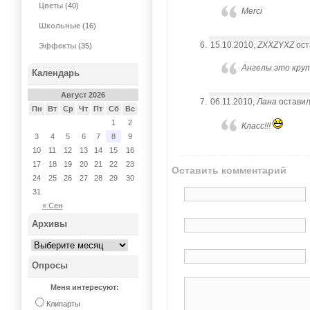
Цветы
(40)
Merci
Школьные
(16)
15.10.2010,
ZXXZYXZ
ост
Эффекты
(35)
Ангелы это кру
Календарь
Август 2026
06.11.2010,
Лана
оставил
Пн
Вт
Ср
Чт
Пт
Сб
Вс
1
2
Класс!!!
3
4
5
6
7
8
9
10
11
12
13
14
15
16
17
18
19
20
21
22
23
Оставить комментарий
24
25
26
27
28
29
30
31
« Сен
Архивы
Опросы
Меня интересуют:
Клипарты