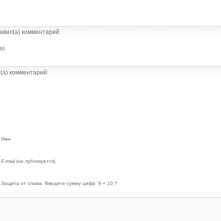
авил(а) комментарий:
то
(а) комментарий:
Имя
E-mail (не публикуется)
Защита от спама. Введите сумму цифр: 9 + 10 ?