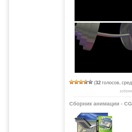
(
32
голосов, сре
рубрик
Сборник анимации - CG 