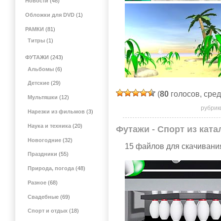
Новости
(48)
Обложки для DVD
(1)
РАМКИ
(81)
Титры
(1)
ФУТАЖИ
(243)
Альбомы
(6)
Детские
(29)
(
80
голосов, сре
Мультяшки
(12)
рубрик
Нарезки из фильмов
(3)
Наука и техника
(20)
Футажи - Спорт из катал
Новогодние
(32)
15 файлов для скачивания
Праздники
(55)
Природа, погода
(48)
Разное
(68)
Свадебные
(69)
Спорт и отдых
(18)