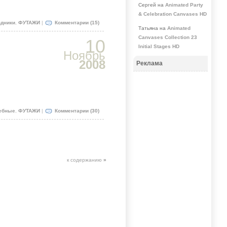
Сергей на
Animated Party
& Celebration Canvases HD
здники
,
ФУТАЖИ
|
Комментарии (15)
Татьяна на
Animated
Canvases Collection 23
10
Initial Stages HD
Ноябрь
2008
Реклама
ебные
,
ФУТАЖИ
|
Комментарии (30)
к содержанию
»