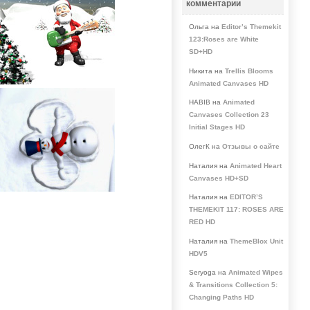
комментарии
Ольга на
Editor’s Themekit
123:Roses are White
SD+HD
Никита на
Trellis Blooms
Animated Canvases HD
HABIB на
Animated
Canvases Collection 23
Initial Stages HD
ОлегК на
Отзывы о сайте
Наталия на
Animated Heart
Canvases HD+SD
Наталия на
EDITOR’S
THEMEKIT 117: ROSES ARE
RED HD
Наталия на
ThemeBlox Unit
HDV5
Seryoga на
Animated Wipes
& Transitions Collection 5:
Changing Paths HD