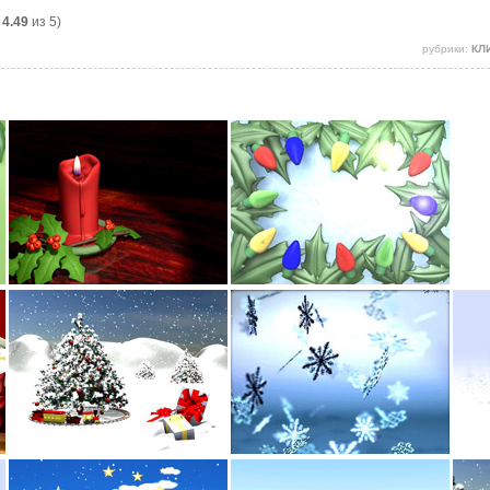
:
4.49
из 5)
рубрики:
КЛ