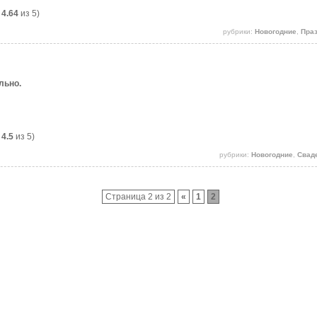
:
4.64
из 5)
рубрики:
Новогодние
,
Пра
льно.
:
4.5
из 5)
рубрики:
Новогодние
,
Свад
Страница 2 из 2
«
1
2