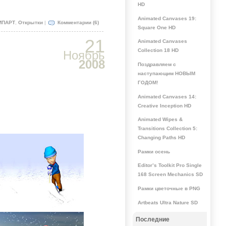
HD
Animated Canvases 19:
ИПАРТ
,
Открытки
|
Комментарии (6)
Square One HD
21
Animated Canvases
Collection 18 HD
Ноябрь
2008
Поздравляем с
наступающим НОВЫМ
ГОДОМ!
Animated Canvases 14:
Creative Inception HD
Animated Wipes &
Transitions Collection 5:
Changing Paths HD
Рамки осень
Editor’s Toolkit Pro Single
168 Screen Mechanics SD
Рамки цветочные в PNG
Artbeats Ultra Nature SD
Последние