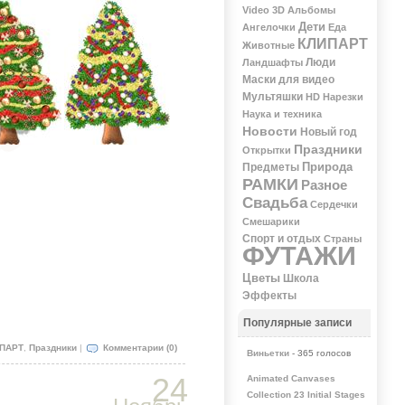
Video 3D
Альбомы
Дети
Ангелочки
Еда
КЛИПАРТ
Животные
Люди
Ландшафты
Маски для видео
Мультяшки
НD
Нарезки
Наука и техника
Новости
Новый год
Праздники
Открытки
Природа
Предметы
РАМКИ
Разное
Свадьба
Сердечки
Смешарики
Спорт и отдых
Страны
ФУТАЖИ
Цветы
Школа
Эффекты
Популярные записи
ПАРТ
,
Праздники
|
Комментарии (0)
Виньетки
- 365 голосов
24
Animated Canvases
Collection 23 Initial Stages