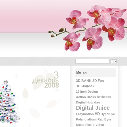
3
Метки
Декабрь
3D BANK
3D Fon
2008
3D модели
12 Inch Design
Artbeats
Action Backs
Digital Hotcakes
Digital Juice
HD
Easymotion
HyperEye
Poland album
Rab Byte
Ulead Pick-a-Video